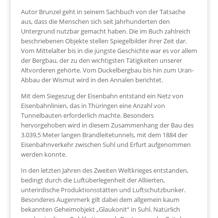
Autor Brunzel geht in seinem Sachbuch von der Tatsache
aus, dass die Menschen sich seit Jahrhunderten den
Untergrund nutzbar gemacht haben. Die im Buch zahlreich
beschriebenen Objekte stellen Spiegelbilder ihrer Zeit dar.
Vom Mittelalter bis in die jüngste Geschichte war es vor allem
der Bergbau, der zu den wichtigsten Tätigkeiten unserer
Altvorderen gehörte. Vom Duckelbergbau bis hin zum Uran-
Abbau der Wismut wird in den Annalen berichtet.
Mit dem Siegeszug der Eisenbahn entstand ein Netz von
Eisenbahnlinien, das in Thüringen eine Anzahl von
Tunnelbauten erforderlich machte. Besonders
hervorgehoben wird in diesem Zusammenhang der Bau des
3.039,5 Meter langen Brandleitetunnels, mit dem 1884 der
Eisenbahnverkehr zwischen Suhl und Erfurt aufgenommen
werden konnte.
In den letzten Jahren des Zweiten Weltkrieges entstanden,
bedingt durch die Luftüberlegenheit der Alliierten,
unterirdische Produktionsstätten und Luftschutzbunker.
Besonderes Augenmerk gilt dabei dem allgemein kaum
bekannten Geheimobjekt „Glaukonit“ in Suhl. Natürlich