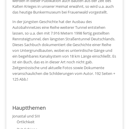
werden in dieser Publikation auch Bauten aus der Zeit des
Kalten Krieges in unserer Heimat erwähnt, so wird u.a. auch
das heutige Bunkermuseum bei Frauenwald vorgestellt.
In der jüngsten Geschichte hat der Ausbau des
Autobahnnetzes eine Reihe weiterer Tunnel entstehen
lassen, so u.a. den mit 7.916 Metern 1998 fertig gestellten
Rennsteigtunnel, den längsten Straßentunnel Deutschlands.
Dieses Sachbuch dokumentiert die Geschichte einer Reihe
von Untergrundbauten, wobei es unterirdische Gänge und
ein begehbares Kanalsystem von 18 km Länge einschließt. Es
ist ein Buch, das es in dieser Art noch nicht gab.
Zeitgenössische und aktuelle Fotos sowie Dokumente
veranschaulichen die Schilderungen vom Autor. 192 Seiten +
125 Abb.!
Hauptthemen
Jonastal und SIII
Örtlichkeit