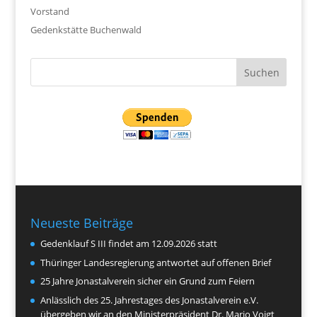
Vorstand
Gedenkstätte Buchenwald
Neueste Beiträge
Gedenklauf S III findet am 12.09.2026 statt
Thüringer Landesregierung antwortet auf offenen Brief
25 Jahre Jonastalverein sicher ein Grund zum Feiern
Anlässlich des 25. Jahrestages des Jonastalverein e.V.
übergeben wir an den Ministerpräsident Dr. Mario Voigt