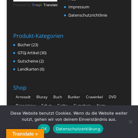
Powered by
Translate
Impressum
Datenschutzrichtlinie
Produkt-Kategorien
Bücher
(23)
GTGJ Artikel
(30)
Gutscheine
(2)
Landkarten
(6)
Shop
Arnstadt
Bluray
Buch
Bunker
Crawinkel
DVD
Düsenjäger
Erfurt
Gotha
Gutschein
Karte
Diese Website benutzt Cookies. Wenn du die Website weiter
Ohrdruf
Pferde
Plaue
Postkarte
Thüringen
nutzt, gehen wir von deinem Einverständnis aus.
Vereinszeitschrift
OK
Datenschutzerklärung
Translate »