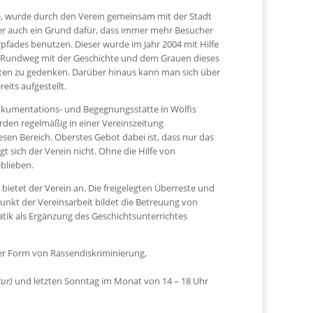
 wurde durch den Verein gemeinsam mit der Stadt
her auch ein Grund dafür, dass immer mehr Besucher
fades benutzen. Dieser wurde im Jahr 2004 mit Hilfe
em Rundweg mit der Geschichte und dem Grauen dieses
Toten zu gedenken. Darüber hinaus kann man sich über
eits aufgestellt.
 Dokumentations- und Begegnungsstätte in Wölfis
rden regelmäßig in einer Vereinszeitung
esen Bereich. Oberstes Gebot dabei ist, dass nur das
t sich der Verein nicht. Ohne die Hilfe von
blieben.
etet der Verein an. Die freigelegten Überreste und
punkt der Vereinsarbeit bildet die Betreuung von
tik als Ergänzung des Geschichtsunterrichtes
er Form von Rassendiskriminierung,
tur)
und letzten Sonntag im Monat von 14 – 18 Uhr