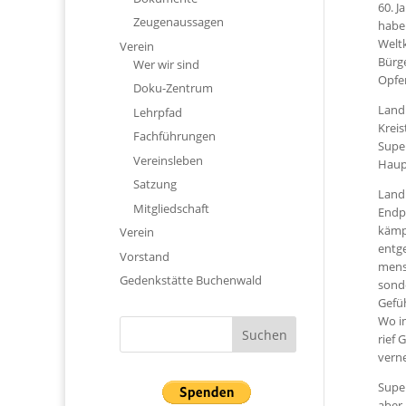
60. J
Zeugenaussagen
habe
Welt
Verein
Bürge
Wer wir sind
Opfe
Doku-Zentrum
Landr
Lehrpfad
Krei
Fachführungen
Supe
Vereinsleben
Haup
Satzung
Landr
Mitgliedschaft
Endph
kämp
Verein
entge
Vorstand
mens
Gedenkstätte Buchenwald
sonde
Gefüh
Wo i
rief 
verne
Super
aber 