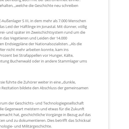
halten, „welche die Geschichte neu schreiben
Z-Außenlager S III, in dem mehr als 7.000 Menschen
s Leid der Häftlinge im Jonastal. Mit dünner, völlig
Drei- und später im Zweischichtsystem rund um die
ten das Vegetieren und Leiden der 14.000
 Endsiegpläne der Nationalsozialisten. „Als die
Wer nicht mehr arbeiten konnte, kam ins
ozent bei Strafappellen vor Hunger, Kälte,
ichtung Buchenwald oder in andere Stammlager ums
ie führte die Zuhörer weiter in eine „dunkle,
e Rezitation bildete den Abschluss der gemeinsamen
rum der Geschichts- und Technologiegesellschaft
 die Gegenwart meistern und etwas für die Zukunft
emacht hat, geschichtliche Vorgänge in Bezug auf das
ten und zu dokumentieren. Dies betrifft das Schicksal
ologie- und Militärgeschichte.