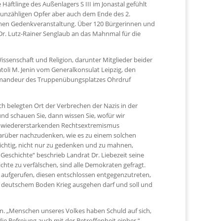
Häftlinge des Außenlagers S III im Jonastal gefühlt
 unzähligen Opfer aber auch dem Ende des 2.
amen Gedenkveranstaltung. Über 120 Bürgerinnen und
d Dr. Lutz-Rainer Senglaub an das Mahnmal für die
Wissenschaft und Religion, darunter Mitglieder beider
toli M. Jenin vom Generalkonsulat Leipzig, den
mmandeur des Truppenübungsplatzes Ohrdruf
h belegten Ort der Verbrechen der Nazis in der
d schauen Sie, dann wissen Sie, wofür wir
em wiedererstarkenden Rechtsextremismus
darüber nachzudenken, wie es zu einem solchen
chtig, nicht nur zu gedenken und zu mahnen,
 Geschichte“ beschrieb Landrat Dr. Liebezeit seine
chte zu verfälschen, sind alle Demokraten gefragt.
aufgerufen, diesen entschlossen entgegenzutreten,
on deutschem Boden Krieg ausgehen darf und soll und
n. „Menschen unseres Volkes haben Schuld auf sich,
ie Befreiung auch mit der Betroffenheit einher.“