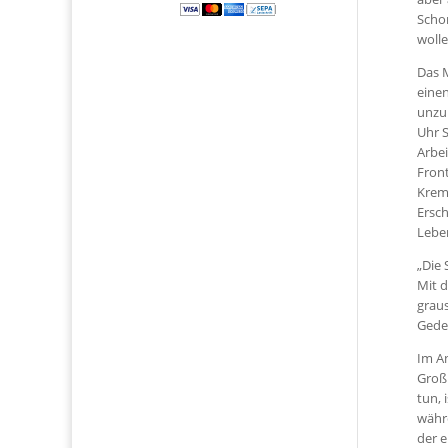
Scho
wolle
Das M
einen
unzur
Uhr S
Arbei
Front
Krema
Ersc
Lebe
„Die 
Mit d
grau
Gede
Im An
Großr
tun, 
währe
der e