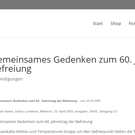
Start
Shop
Fo
emeinsames Gedenken zum 60. J
freiung
ündigungen
nsames Gedenken zum 60. Jahrestag der Befreiung
– vom 20.04.2005
att Gotha, Gotha Landkreis, Mittwoch, 20. April 2005, Ausgabe: 16/05, Jahrgang:13
insames Gedenken zum 60. Jahrestag der Befreiung
nasskalte Wetter und Temperaturen knapp um den Gefrierpunkt ließen die 