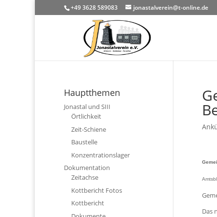
+49 3628 589083
jonastalverein@t-online.de
G
Hauptthemen
Be
Jonastal und SIII
Örtlichkeit
Ank
Zeit-Schiene
Baustelle
Konzentrationslager
Gemei
Dokumentation
Zeitachse
Amtsbl
Kottbericht Fotos
Geme
Kottbericht
Das 
Dokumente