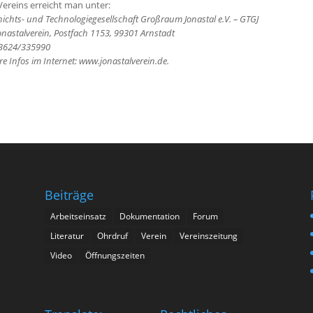
ereins erreicht man unter:
ichts- und Technologiegesellschaft Großraum Jonastal e.V. – GTGJ
onastalverein, Postfach 1153, 99301 Arnstadt
03624/335990
re Infos im Internet: www.jonastalverein.de.
Beiträge
Arbeitseinsatz
Dokumentation
Forum
Literatur
Ohrdruf
Verein
Vereinszeitung
n
Video
Öffnungszeiten