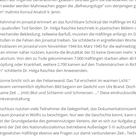
n wieder werden Mahnwachen gegen die „Befreiungslüge“ von denjenigen ge
n“ mahnte Konsul Anatoli V. Jenin.
ahnmal im Jonastal erinnert an das furchtbare Schicksal der Häftlinge im K
 qualvollen Tod fanden. Dr. Helga Raschke beschrieb in plastischen Bildern da
eichender Bekleidung, teilweise Barfuß, mussten die Häftlinge anfangs im 
tollen in die Felsen des Jonastal treiben. Sie schilderte in ergreifenden Wor
tssklaven im Jonastal vom November 1944 bis März 1945 für die wahnwitzigen
en immer näher rückten, kannte die Brutalität der SS keine Grenzen mehr. 
torium. Von den zu Tode gekommenen 7.000 Häftlingen starben allein 40 Pr
höpfung oder Krankheit, weitere 2.700 kamen auf den Todesmärschen in R
n“ schilderte Dr. Helga Raschke den Anwesenden.
Sonne bricht sich an der Felsenwand. Das Tal erscheint im warmen Licht.“
iesem vermeintlich idyllischen Bild begann ein Gedicht von Ute Brand. Doch s
same Zeit … (mit) Blut und Schlamm und Schmerzen. …“ Diese eindrucksvoll
nkveranstaltung.
schluss nutzten viele Teilnehmer die Gelegenheit, das Dokumentationszent
aum Jonastal in Wölfis zu besichtigen. Nur wer die Geschichte kennt, kann
ist der Grundgedanke des gemeinnützigen Vereins, der es sich zur Aufgabe g
nd der Zeit des Nationalsozialismus betriebene Außenlager S III aufzuarbei
ingesetzten Häftlinge ebenso wie Fragen zur damit verbundenen Zeit-, Techn