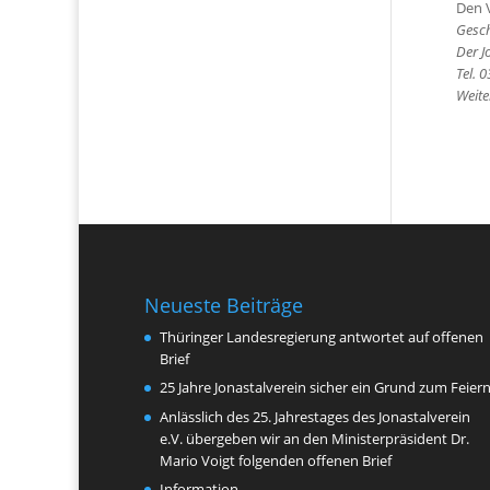
Den V
Gesch
Der J
Tel. 
Weite
Neueste Beiträge
Thüringer Landesregierung antwortet auf offenen
Brief
25 Jahre Jonastalverein sicher ein Grund zum Feier
Anlässlich des 25. Jahrestages des Jonastalverein
e.V. übergeben wir an den Ministerpräsident Dr.
Mario Voigt folgenden offenen Brief
Information