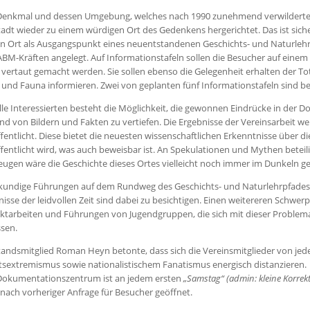
Denkmal und dessen Umgebung, welches nach 1990 zunehmend verwilderte,
adt wieder zu einem würdigen Ort des Gedenkens hergerichtet. Das ist sic
n Ort als Ausgangspunkt eines neuentstandenen Geschichts- und Naturlehrp
ABM-Kräften angelegt. Auf Informationstafeln sollen die Besucher auf ein
 vertaut gemacht werden. Sie sollen ebenso die Gelegenheit erhalten der 
 und Fauna informieren. Zwei von geplanten fünf Informationstafeln sind ber
lle Interessierten besteht die Möglichkeit, die gewonnen Eindrücke in der
d von Bildern und Fakten zu vertiefen. Die Ergebnisse der Vereinsarbeit we
fentlicht. Diese bietet die neuesten wissenschaftlichen Erkenntnisse über di
fentlicht wird, was auch beweisbar ist. An Spekulationen und Mythen beteilig
eugen wäre die Geschichte dieses Ortes vielleicht noch immer im Dunkeln ge
kundige Führungen auf dem Rundweg des Geschichts- und Naturlehrpfades bi
isse der leidvollen Zeit sind dabei zu besichtigen. Einen weitereren Schwer
ktarbeiten und Führungen von Jugendgruppen, die sich mit dieser Problema
sen.
andsmitglied Roman Heyn betonte, dass sich die Vereinsmitglieder von jed
tsextremismus sowie nationalistischem Fanatismus energisch distanzieren.
Dokumentationszentrum ist an jedem ersten
„Samstag“ (admin: kleine Korrek
nach vorheriger Anfrage für Besucher geöffnet.