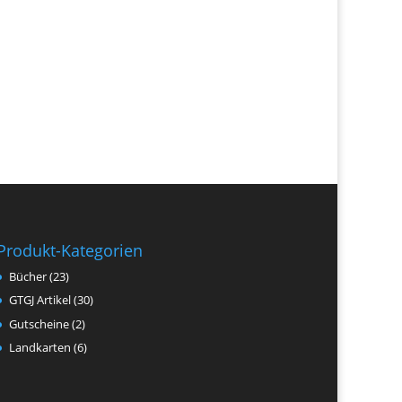
Produkt-Kategorien
Bücher
(23)
GTGJ Artikel
(30)
Gutscheine
(2)
Landkarten
(6)