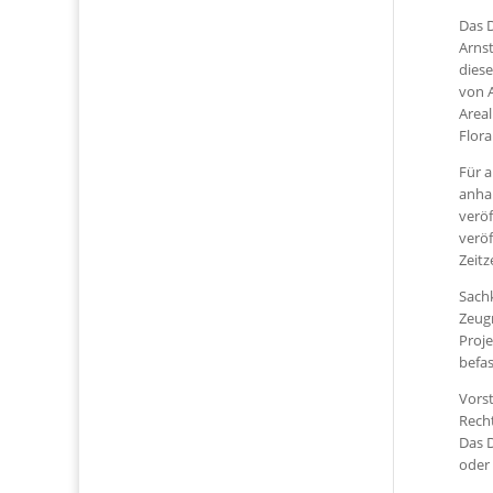
Das 
Arnst
diese
von 
Areal
Flora
Für a
anhan
veröf
veröf
Zeitz
Sach
Zeugn
Proje
befas
Vorst
Rech
Das 
oder 