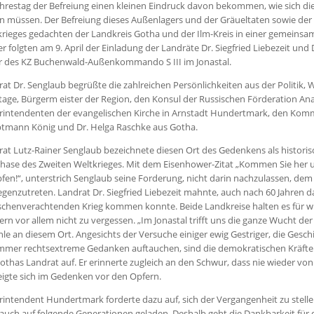
ahrestag der Befreiung einen kleinen Eindruck davon bekommen, wie sich die 
n müssen. Der Befreiung dieses Außenlagers und der Gräueltaten sowie der
krieges gedachten der Landkreis Gotha und der Ilm-Kreis in einer gemeins
r folgten am 9. April der Einladung der Landräte Dr. Siegfried Liebezeit un
r des KZ Buchenwald-Außenkommando S III im Jonastal.
at Dr. Senglaub begrüßte die zahlreichen Persönlichkeiten aus der Politik, 
stage, Bürgerm
eister der Region, den Konsul der Russischen Förderation Ana
rintendenten der evangelischen Kirche in Arnstadt Hundertmark, den Ko
tmann König und Dr. Helga Raschke aus Gotha.
at Lutz-Rainer Senglaub bezeichnete diesen Ort des Gedenkens als historisc
ase des Zweiten Weltkrieges. Mit dem Eisenhower-Zitat „Kommen Sie her un
fen!“, unterstrich Senglaub seine Forderung, nicht darin nachzulassen, d
genzutreten. Landrat Dr. Siegfried Liebezeit mahnte, auch nach 60 Jahren 
chenverachtenden Krieg kommen konnte. Beide Landkreise halten es für wi
rn vor allem nicht zu vergessen. „Im Jonastal trifft uns die ganze Wucht der
le an diesem Ort. Angesichts der Versuche einiger ewig Gestriger, die Geschi
mmer rechtsextreme Gedanken auftauchen, sind die demokratischen Kräfte 
Gothas Landrat auf. Er erinnerte zugleich an den Schwur, dass nie wieder v
igte sich im Gedenken vor den Opfern.
intendent Hundertmark forderte dazu auf, sich der Vergangenheit zu stelle
auch auf folgende Generationen geladen. Deshalb geht die Dankbarkeit für d