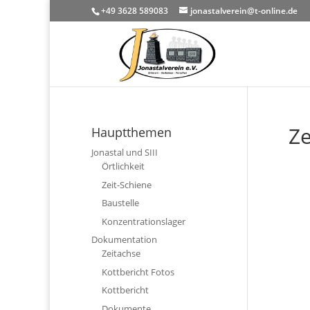
+49 3628 589083
jonastalverein@t-online.de
Ze
Hauptthemen
Jonastal und SIII
Örtlichkeit
Zeit-Schiene
Baustelle
Konzentrationslager
Dokumentation
Zeitachse
Kottbericht Fotos
Kottbericht
Dokumente