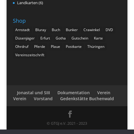
Landkarten
(6)
Shop
Arnstadt
Bluray
Buch
Bunker
Crawinkel
DVD
Düsenjäger
Erfurt
Gotha
Gutschein
Karte
Ohrdruf
Pferde
Plaue
Postkarte
Thüringen
Vereinszeitschrift
Jonastal und SIII
Dokumentation
Verein
Verein
Vorstand
Gedenkstätte Buchenwald
© GTGJ e.V. 2021 - 2023