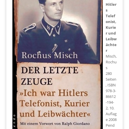
Hitler
s
Telef
onist,
Kurie
r und
Leibw
ächte
r
Misch,
Rochu
s
280
Seiten
, ISBN
978-3-
86612
-194-
2, 10.
Auflag
e 2008
Pend