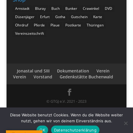
Arnstadt
Bluray
Buch
Bunker
Crawinkel
DVD
Düsenjäger
Erfurt
Gotha
Gutschein
Karte
Ohrdruf
Pferde
Plaue
Postkarte
Thüringen
Vereinszeitschrift
Jonastal und SIII
Dokumentation
Verein
Verein
Vorstand
Gedenkstätte Buchenwald
© GTGJ e.V. 2021 - 2023
Diese Website benutzt Cookies. Wenn du die Website weiter
nutzt, gehen wir von deinem Einverständnis aus.
OK
Datenschutzerklärung