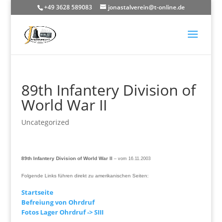
+49 3628 589083
jonastalverein@t-online.de
89th Infantery Division of
World War II
Uncategorized
89th Infantery Division of World War II
– vom 16.11.2003
Folgende Links führen direkt zu amerikanischen Seiten:
Startseite
Befreiung von Ohrdruf
Fotos Lager Ohrdruf -> SIII