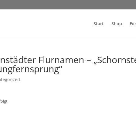
Start
Shop
Fo
nstädter Flurnamen – „Schornst
ungfernsprung“
tegorized
folgt