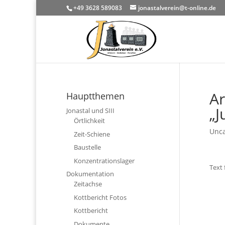
+49 3628 589083
jonastalverein@t-online.de
Ar
Hauptthemen
„J
Jonastal und SIII
Örtlichkeit
Unca
Zeit-Schiene
Baustelle
Konzentrationslager
Text 
Dokumentation
Zeitachse
Kottbericht Fotos
Kottbericht
Dokumente