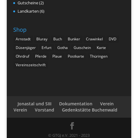
Gutscheine
(2)
Landkarten
(6)
Shop
Arnstadt
Bluray
Buch
Bunker
Crawinkel
DVD
Düsenjäger
Erfurt
Gotha
Gutschein
Karte
Ohrdruf
Pferde
Plaue
Postkarte
Thüringen
Vereinszeitschrift
Jonastal und SIII
Dokumentation
Verein
Verein
Vorstand
Gedenkstätte Buchenwald
© GTGJ e.V. 2021 - 2023