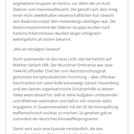
angesehene Gruppen an Kontur, vor allem die um Kurt
Diebner vom Heereswaffenamt. Der genoß nach dem Krieg
einen recht zweifelhaften wissenschaftlichen Ruf, obwohl
sein Reaktorkonzept dem Heisenbergs überlegen war. Die
Reaktorexperimente der Diebner-Gruppe wurden nach
Karlschs Erkenntnissen deutlich länger erfolgreich
weitergeführt als bisher bekannt.
„Wie ein besiegter General”
Noch spannender ist das neue Licht, das bei Karlsch auf
Walther Gerlach fällt. Der Münchner Ordinarius war zwar
1944/45 offizieller Chef der vom Reichsforschungsrat
gestützten kernphysikalischen Forschung – aber offenbar
beschränkte sich seine Rolle keineswegs darauf, Heisenberg
und den Seinen organisatorische Schützenhilfe zu leisten.
Vieles weist darauf hin, daß er seine Aufgaben umfassender
und effektiver wahrnahm und daß er sich intensiv dafür
engagierte, in Zusammenarbeit mit der SS die Kernspaltung
waffentechnisch nutzbar zu machen. So gesehen gab es
zumindest ein deutsches Kernwaffenprogramm.
Damit wird auch eine Episode verständlich, die den