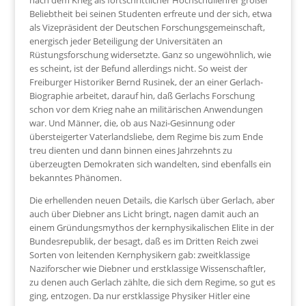
nach dem Krieg als fortschrittlicher Hochschullehrer großer
Beliebtheit bei seinen Studenten erfreute und der sich, etwa
als Vizepräsident der Deutschen Forschungsgemeinschaft,
energisch jeder Beteiligung der Universitäten an
Rüstungsforschung widersetzte. Ganz so ungewöhnlich, wie
es scheint, ist der Befund allerdings nicht. So weist der
Freiburger Historiker Bernd Rusinek, der an einer Gerlach-
Biographie arbeitet, darauf hin, daß Gerlachs Forschung
schon vor dem Krieg nahe an militärischen Anwendungen
war. Und Männer, die, ob aus Nazi-Gesinnung oder
übersteigerter Vaterlandsliebe, dem Regime bis zum Ende
treu dienten und dann binnen eines Jahrzehnts zu
überzeugten Demokraten sich wandelten, sind ebenfalls ein
bekanntes Phänomen.
Die erhellenden neuen Details, die Karlsch über Gerlach, aber
auch über Diebner ans Licht bringt, nagen damit auch an
einem Gründungsmythos der kernphysikalischen Elite in der
Bundesrepublik, der besagt, daß es im Dritten Reich zwei
Sorten von leitenden Kernphysikern gab: zweitklassige
Naziforscher wie Diebner und erstklassige Wissenschaftler,
zu denen auch Gerlach zählte, die sich dem Regime, so gut es
ging, entzogen. Da nur erstklassige Physiker Hitler eine