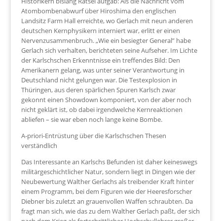
Historikern bislang Rätsel aufgab: Als die Nachricht vom
Atombombenabwurf über Hiroshima den englischen
Landsitz Farm Hall erreichte, wo Gerlach mit neun anderen
deutschen Kernphysikern interniert war, erlitt er einen
Nervenzusammenbruch. „Wie ein besiegter General” habe
Gerlach sich verhalten, berichteten seine Aufseher. Im Lichte
der Karlschschen Erkenntnisse ein treffendes Bild: Den
Amerikanern gelang, was unter seiner Verantwortung in
Deutschland nicht gelungen war. Die Testexplosion in
Thüringen, aus deren spärlichen Spuren Karlsch zwar
gekonnt einen Showdown komponiert, von der aber noch
nicht geklärt ist, ob dabei irgendwelche Kernreaktionen
abliefen – sie war eben noch lange keine Bombe.
A-priori-Entrüstung über die Karlschschen Thesen
verständlich
Das Interessante an Karlschs Befunden ist daher keineswegs
militärgeschichtlicher Natur, sondern liegt in Dingen wie der
Neubewertung Walther Gerlachs als treibender Kraft hinter
einem Programm, bei dem Figuren wie der Heeresforscher
Diebner bis zuletzt an grauenvollen Waffen schraubten. Da
fragt man sich, wie das zu dem Walther Gerlach paßt, der sich