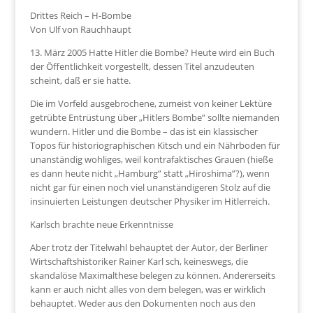
Drittes Reich – H-Bombe
Von Ulf von Rauchhaupt
13. März 2005 Hatte Hitler die Bombe? Heute wird ein Buch
der Öffentlichkeit vorgestellt, dessen Titel anzudeuten
scheint, daß er sie hatte.
Die im Vorfeld ausgebrochene, zumeist von keiner Lektüre
getrübte Entrüstung über „Hitlers Bombe” sollte niemanden
wundern. Hitler und die Bombe – das ist ein klassischer
Topos für historiographischen Kitsch und ein Nährboden für
unanständig wohliges, weil kontrafaktisches Grauen (hieße
es dann heute nicht „Hamburg” statt „Hiroshima”?), wenn
nicht gar für einen noch viel unanständigeren Stolz auf die
insinuierten Leistungen deutscher Physiker im Hitlerreich.
Karlsch brachte neue Erkenntnisse
Aber trotz der Titelwahl behauptet der Autor, der Berliner
Wirtschaftshistoriker Rainer Karl
sch, keineswegs, die
skandalöse Maximalthese belegen zu können. Andererseits
kann er auch nicht alles von dem belegen, was er wirklich
behauptet. Weder aus den Dokumenten noch aus den