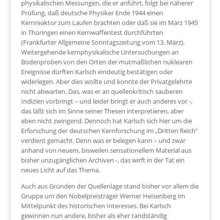
physikalischen Messungen, die er anführt, folgt bei näherer
Prüfung, daß deutsche Physiker Ende 1944 einen
Kernreaktor zum Laufen brachten oder daß sie im März 1945
in Thüringen einen Kernwaffentest durchführten
(Frankfurter Allgemeine Sonntagszeitung vom 13. März).
Weitergehende kernphysikalische Untersuchungen an
Bodenproben von den Orten der mutmaßlichen nuklearen
Ereignisse dürften Karlsch eindeutig bestätigen oder
widerlegen. Aber dies wollte und konnte der Privatgelehrte
nicht abwarten. Das, was er an quellenkritisch sauberen
Indizien vorbringt – und leider bringt er auch anderes vor -,
das läßt sich im Sinne seiner Thesen interpretieren, aber
eben nicht zwingend. Dennoch hat Karlsch sich hier um die
Erforschung der deutschen Kernforschung im „Dritten Reich”
verdient gemacht. Denn was er belegen kann – und zwar
anhand von neuem, bisweilen sensationellem Material aus
bisher unzugänglichen Archiven -, das wirft in der Tat ein
neues Licht auf das Thema.
Auch aus Gründen der Quellenlage stand bisher vor allem die
Gruppe um den Nobelpreisträger Werner Heisenberg im
Mittelpunkt des historischen Interesses. Bei Karlsch
gewinnen nun andere, bisher als eher randständig