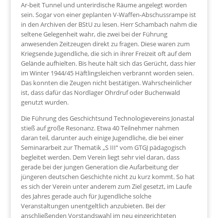
Ar-beit Tunnel und unterirdische Räume angelegt worden
sein. Sogar von einer geplanten V-Waffen-Abschussrampe ist
in den Archiven der BStU zu lesen. Herr Schambach nahm die
seltene Gelegenheit wahr, die zwei bei der Führung
anwesenden Zeitzeugen direkt zu fragen. Diese waren zum
Kriegsende Jugendliche, die sich in ihrer Freizeit oft auf dem
Gelände aufhielten. Bis heute hält sich das Gerücht, dass hier
im Winter 1944/45 Häftlingsleichen verbrannt worden seien.
Das konnten die Zeugen nicht bestätigen. Wahrscheinlicher
ist, dass dafür das Nordlager Ohrdruf oder Buchenwald
genutzt wurden.
Die Führung des Geschichtsund Technologievereins Jonastal
stieß auf große Resonanz. Etwa 40 Teilnehmer nahmen
daran teil, darunter auch einige Jugendliche, die bei einer
Seminararbeit zur Thematik „S III“ vom GTGJ pädagogisch
begleitet werden. Dem Verein liegt sehr viel daran, dass
gerade bei der jungen Generation die Aufarbeitung der
jüngeren deutschen Geschichte nicht zu kurz kommt. So hat
es sich der Verein unter anderem zum Ziel gesetzt, im Laufe
des Jahres gerade auch für Jugendliche solche
Veranstaltungen unentgeltlich anzubieten. Bei der
anschließenden Vorstandswahl im neu eingerichteten