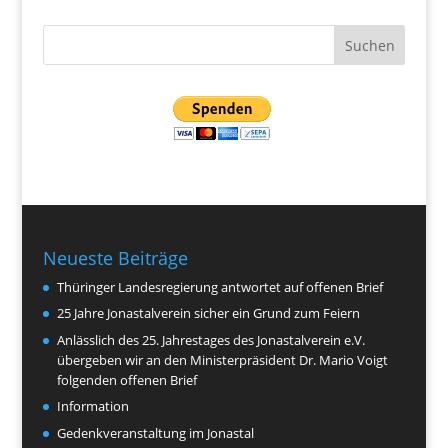
Neueste Beiträge
Thüringer Landesregierung antwortet auf offenen Brief
25 Jahre Jonastalverein sicher ein Grund zum Feiern
Anlässlich des 25. Jahrestages des Jonastalverein e.V.
übergeben wir an den Ministerpräsident Dr. Mario Voigt
folgenden offenen Brief
Information
Gedenkveranstaltung im Jonastal