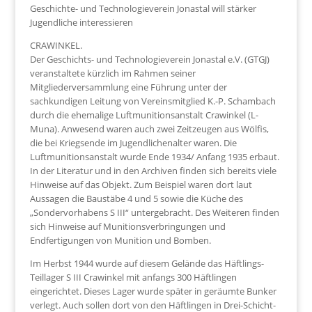
Geschichte- und Technologieverein Jonastal will stärker
Jugendliche interessieren
CRAWINKEL.
Der Geschichts- und Technologieverein Jonastal e.V. (GTGJ)
veranstaltete kürzlich im Rahmen seiner
Mitgliederversammlung eine Führung unter der
sachkundigen Leitung von Vereinsmitglied K.-P. Schambach
durch die ehemalige Luftmunitionsanstalt Crawinkel (L-
Muna). Anwesend waren auch zwei Zeitzeugen aus Wölfis,
die bei Kriegsende im Jugendlichenalter waren. Die
Luftmunitionsanstalt wurde Ende 1934/ Anfang 1935 erbaut.
In der Literatur und in den Archiven finden sich bereits viele
Hinweise auf das Objekt. Zum Beispiel waren dort laut
Aussagen die Baustäbe 4 und 5 sowie die Küche des
„Sondervorhabens S III“ untergebracht. Des Weiteren finden
sich Hinweise auf Munitionsverbringungen und
Endfertigungen von Munition und Bomben.
Im Herbst 1944 wurde auf diesem Gelände das Häftlings-
Teillager S III Crawinkel mit anfangs 300 Häftlingen
eingerichtet. Dieses Lager wurde später in geräumte Bunker
verlegt. Auch sollen dort von den Häftlingen in Drei-Schicht-