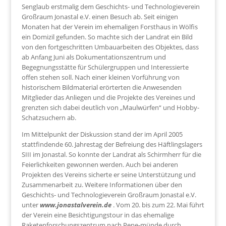
Senglaub erstmalig dem Geschichts- und Technologieverein
Großraum Jonastal e.V. einen Besuch ab. Seit einigen
Monaten hat der Verein im ehemaligen Forsthaus in Wölfis
ein Domizil gefunden. So machte sich der Landrat ein Bild
von den fortgeschritten Umbauarbeiten des Objektes, dass
ab Anfang Juni als Dokumentationszentrum und
Begegnungsstätte für Schülergruppen und Interessierte
offen stehen soll. Nach einer kleinen Vorführung von
historischem Bildmaterial erörterten die Anwesenden
Mitglieder das Anliegen und die Projekte des Vereines und
grenzten sich dabei deutlich von „Maulwürfen“ und Hobby-
Schatzsuchern ab.
Im Mittelpunkt der Diskussion stand der im April 2005
stattfindende 60. Jahrestag der Befreiung des Häftlingslagers
SIII im Jonastal. So konnte der Landrat als Schirmherr für die
Feierlichkeiten gewonnen werden. Auch bei anderen
Projekten des Vereins sicherte er seine Unterstützung und
Zusammenarbeit zu. Weitere Informationen über den
Geschichts- und Technologieverein Großraum Jonastal e.V.
unter
www.jonastalverein.de
. Vom 20. bis zum 22. Mai führt
der Verein eine Besichtigungstour in das ehemalige
Raketenforschungszentrum nach Pene-münde durch.