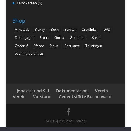
Landkarten
(6)
Shop
Arnstadt
Bluray
Buch
Bunker
Crawinkel
DVD
Düsenjäger
Erfurt
Gotha
Gutschein
Karte
Ohrdruf
Pferde
Plaue
Postkarte
Thüringen
Vereinszeitschrift
Jonastal und SIII
Dokumentation
Verein
Verein
Vorstand
Gedenkstätte Buchenwald
© GTGJ e.V. 2021 - 2023