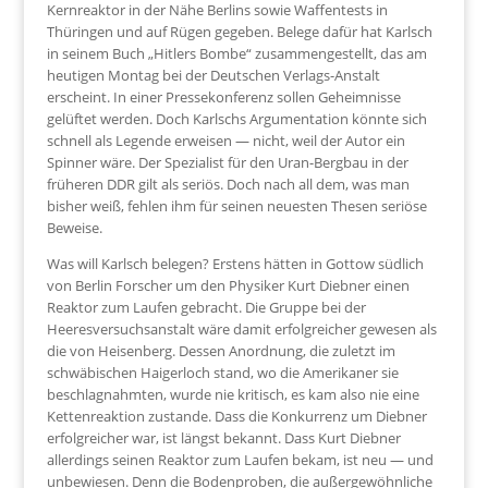
Kernreaktor in der Nähe Berlins sowie Waffentests in
Thüringen und auf Rügen gegeben. Belege dafür hat Karlsch
in seinem Buch „Hitlers Bombe“ zusammengestellt, das am
heutigen Montag bei der Deutschen Verlags-Anstalt
erscheint. In einer Pressekonferenz sollen Geheimnisse
gelüftet werden. Doch Karlschs Argumentation könnte sich
schnell als Legende erweisen — nicht, weil der Autor ein
Spinner wäre. Der Spezialist für den Uran-Bergbau in der
früheren DDR gilt als seriös. Doch nach all dem, was man
bisher weiß, fehlen ihm für seinen neuesten Thesen seriöse
Beweise.
Was will Karlsch belegen? Erstens hätten in Gottow südlich
von Berlin Forscher um den Physiker Kurt Diebner einen
Reaktor zum Laufen gebracht. Die Gruppe bei der
Heeresversuchsanstalt wäre damit erfolgreicher gewesen als
die von Heisenberg. Dessen Anordnung, die zuletzt im
schwäbischen Haigerloch stand, wo die Amerikaner sie
beschlagnahmten, wurde nie kritisch, es kam also nie eine
Kettenreaktion zustande. Dass die Konkurrenz um Diebner
erfolgreicher war, ist längst bekannt. Dass Kurt Diebner
allerdings seinen Reaktor zum Laufen bekam, ist neu — und
unbewiesen. Denn die Bodenproben, die außergewöhnliche