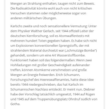
Mengen an Strahlung enthalten, taugen nicht zum Beweis.
Die Radioaktivität könnte wohl auch von nicht kritischen
Versuchen stammen oder möglicherweise sogar von
anderen militärischen Übungen.
Karlschs zweite und noch sensationellere Vermutung: Unter
dem Physiker Walther Gerlach, seit 1944 offiziell Leiter der
deutschen Kernforschung, soll es Atomwaffentests mit
mehreren hundert Toten gegeben haben. Es habe sich nicht
um Explosionen konventionellen Sprengstoffs, der mit
strahlendem Material durchsetzt war („schmutzige Bombe“)
gehandelt, sondern um eine Art Wasserstoffbombe.
Funktioniert haben soll das folgendermaßen: Wenn zwei
Hohlladungen mit großer Geschwindigkeit aufeinander
treffen, können Atomkerne verschmelzen und große
Mengen an Energie freiwerden. Erich Schumann,
Forschungschef des Heereswaffenamtes, hatte diese Idee
bereits 1944 niedergeschrieben, das hat Karlsch im
Schumannschen Nachlass entdeckt. Er meint nun, Diebner
habe den Vorschlag tatsächlich umgesetzt, 1944 auf Rügen
und 1945 auf dem Truppenübungsplatz Ohrdruf südlich von
Gotha.