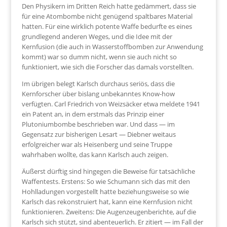
Den Physikern im Dritten Reich hatte gedämmert, dass sie
für eine Atombombe nicht genügend spaltbares Material
hatten. Für eine wirklich potente Waffe bedurfte es eines
grundlegend anderen Weges, und die Idee mit der
Kernfusion (die auch in Wasserstoffbomben zur Anwendung
kommt) war so dumm nicht, wenn sie auch nicht so
funktioniert, wie sich die Forscher das damals vorstellten.
Im übrigen belegt Karlsch durchaus seriös, dass die
Kernforscher über bislang unbekanntes Know-how
verfügten. Carl Friedrich von Weizsäcker etwa meldete 1941
ein Patent an, in dem erstmals das Prinzip einer
Plutoniumbombe beschrieben war. Und dass — im
Gegensatz zur bisherigen Lesart — Diebner weitaus
erfolgreicher war als Heisenberg und seine Truppe
wahrhaben wollte, das kann Karlsch auch zeigen.
Äußerst dürftig sind hingegen die Beweise für tatsächliche
Waffentests. Erstens: So wie Schumann sich das mit den
Hohlladungen vorgestellt hatte beziehungsweise so wie
Karlsch das rekonstruiert hat, kann eine Kernfusion nicht
funktionieren. Zweitens: Die Augenzeugenberichte, auf die
Karlsch sich stützt, sind abenteuerlich. Er zitiert — im Fall der