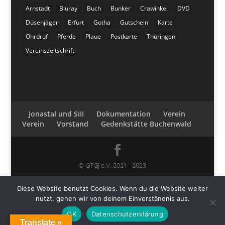
Arnstadt
Bluray
Buch
Bunker
Crawinkel
DVD
Düsenjäger
Erfurt
Gotha
Gutschein
Karte
Ohrdruf
Pferde
Plaue
Postkarte
Thüringen
Vereinszeitschrift
Jonastal und SIII
Dokumentation
Verein
Verein
Vorstand
Gedenkstätte Buchenwald
© GTGJ e.V. 2021 - 2023
Diese Website benutzt Cookies. Wenn du die Website weiter
nutzt, gehen wir von deinem Einverständnis aus.
OK
Datenschutzerklärung
Translate »