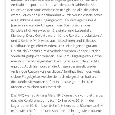
Amis abtransportiert. Dabei wurden auch zahlreiche SS-
Leute von den Amis erschossen (ich glaube alle, die dabei
waren). Auch der Tunnelbahnhof wurde verschlossen, sowie
alle Luftkanäle und Eingänge vom TÜP versiegelt. Objekt
Jasmin sind u.a. die Anlagen in den Steinbrüchen der
Sandsteinhöhlen zwischen Crawinkel und Luisental am
Kienberg. Diese Objekte waren für die Raketenproduktion, A-
und X-Serie, A 9/10, wozu auch Maschinen und Teile aus
Nordhausen geliefert wurden. Die Gleise lagen so gut am
Objekt, daß nachts direkt verladen werden konnte. Bei den
Sonderflugobjekten wurden Teile vom Flugzeugwerk Gotha
ebenfalls nachts angeliefert. Die Flugzeuge wurden nachts
erprobt. Auch hier wurden die Anlagen versiegelt, weder
Amis noch Russen kennen diese. Allerdings fielen den Amis
sieben Flugobjekte, welche sie noch nie gesehen hatten, in
die Hände. Sie wurden sofort in die USA gebracht. Den
Russen verblieben nur Ersatzteile.
Das FHQ war ab Anfang März 1945 dienstlich komplett fertig,
d.h., die Konferenzräume (ca. 12×8 m bzw. 20×6 m), der
Lagerraum (10×8 m bzw. 8×8 m), Hitlers pers. Räume (ca. 6×4
m) sowie Schlafräume und Sanitäreinrichtung. Diese Räume