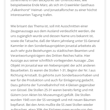
zunehmend in den Blickpunkt der Öffentlichkeit, wie
beispielsweise Ende März, als sich im Crawinkler Gasthaus
„Falkenhorst“ Heimat- und Jonastalforscher zu einer höchst
interessanten Tagung trafen.
Wie brisant das Thema ist, soll mit Ausschnitten einer
Zeugenaussage aus dem Ausland verdeutlicht werden, die
uns zugänglich wurde und dessen Name uns bekannt ist,
sowie die Tatsache, daß der Mann jahrelang unter SS-General
Kammler in den Sonderbauprojekten Jonastal arbeitete als
auch sehr gute Beziehungen zu städtischen Beamten und
Verantwortungsträgern des Dritten Reiches hatte. Hier
Auszüge aus seiner schriftlich vorliegenden Aussage: „Das
Objekt im Jonastal war ein Nebenprojekt der acht anderen
Bauarbeiten. Es waren die Stollen 1-31, Beginn der Nr. l aus
Richtung Arnstadt. Es gehörte zum Sonderbauvorhaben und
war für die Produktion und auch für Einlagerung gedacht.
Dazu gehörte der Tunnelbahnhof mit 4 Gleisen gegenüber
von Gössel. Die Stollen 25-31 waren bereits fertig und mit
Gütern (von Akten bis Museumsgut) gefüllt. Die Stollen
wurden 1945 von der SS versiegelt und mit neuen Bäumen
bepflanzt. Bei den Amis mußte die SS zwei Stollen wieder
aufmachen, etwa 30% der Einlagerungen wurde von den