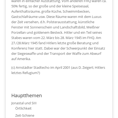
waren in einfacher Ausstattung. Vom anderen FHQ waren ca.
50% fertig, so der große und der kleine Speisesaal,
Aufenthaltsräume, große Küche, Schwimmbecken,
Gastschlafräume usw. Diese Räume waren mit dem Luxus
der Zeit versehen, d.h. Polsterausstattung, künstliche
Fenster mit Sonnenschein und Landschaftsbild, Meißner
Porzellan und goldenem Besteck. Hitler und ein Teil seines
Stabes waren vom 22. März bis 28. März 1945 im FHQ. Am
27./28.März 1945 fand Hitlers letzte große Beratung und
Konferenz hier statt. Dabei war der Schwerpunkt der Einsatz
der Siegeswaffe und der Transport der Waffe zum Abwurf
auf Amerika.
(c) Arnstädter Stadtecho im April 2001 (aus D. Zeigert; Hitlers
letztes Refugium?)
Hauptthemen
Jonastal und SIII
Örtlichkeit
Zeit-Schiene