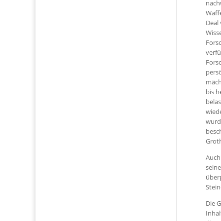
nachw
Waffe
Deal 
Wisse
Forsc
verfü
Fors
persö
mäch
bis h
belas
wied
wurde
besch
Grot
Auch 
seine
überp
Stein
Die G
Inhal