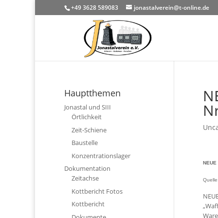
+49 3628 589083
jonastalverein@t-online.de
N
Hauptthemen
Nr
Jonastal und SIII
Örtlichkeit
Unca
Zeit-Schiene
Baustelle
Konzentrationslager
NEUE 
Dokumentation
Zeitachse
Quelle
Kottbericht Fotos
NEUE
Kottbericht
„Waf
Ware
Dokumente