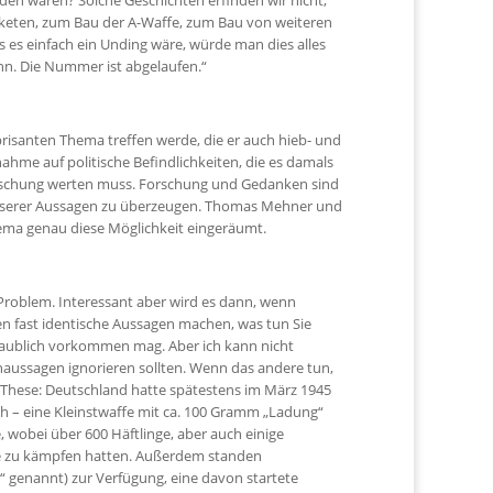
en waren? Solche Geschichten erfinden wir nicht,
Raketen, zum Bau der A-Waffe, zum Bau von weiteren
 es einfach ein Unding wäre, würde man dies alles
nn. Die Nummer ist abgelaufen.“
brisanten Thema treffen werde, die er auch hieb- und
tnahme auf politische Befindlichkeiten, die es damals
orschung werten muss. Forschung und Gedanken sind
it unserer Aussagen zu überzeugen. Thomas Mehner und
ema genau diese Möglichkeit eingeräumt.
 Problem. Interessant aber wird es dann, wenn
n fast identische Aussagen machen, was tun Sie
glaublich vorkommen mag. Aber ich kann nicht
aussagen ignorieren sollten. Wenn das andere tun,
e These: Deutschland hatte spätestens im März 1945
ch – eine Kleinstwaffe mit ca. 100 Gramm „Ladung“
obei über 600 Häftlinge, aber auch einige
re zu kämpfen hatten. Außerdem standen
“ genannt) zur Verfügung, eine davon startete