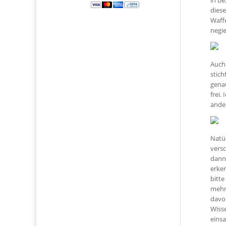
in be
diese
Waffe
negie
Auch 
stich
gena
frei.
ande
Natür
vers
dann?
erke
bitte
mehre
davo
Wiss
einsa