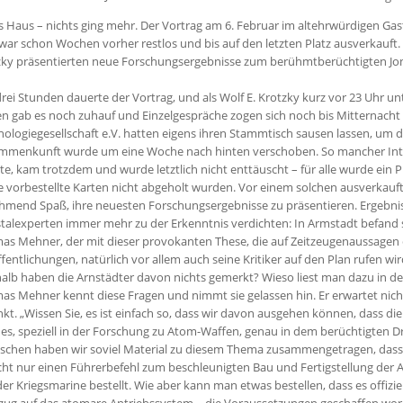
s Haus – nichts ging mehr. Der Vortrag am 6. Februar im altehrwürdigen G
war schon Wochen vorher restlos und bis auf den letzten Platz ausverkauft.
zky präsentierten neue Forschungsergebnisse zum berühmtberüchtigten Jon
rei Stunden dauerte der Vortrag, und als Wolf E. Krotzky kurz vor 23 Uhr un
n gab es noch zuhauf und Einzelgespräche zogen sich noch bis Mitternacht h
ologiegesellschaft e.V. hatten eigens ihren Stammtisch sausen lassen, um d
mmenkunft wurde um eine Woche nach hinten verschoben. So mancher Intere
e, kam trotzdem und wurde letztlich nicht enttäuscht – für alle wurde ein P
e vorbestellte Karten nicht abgeholt wurden. Vor einem solchen ausverkauf
mend Spaß, ihre neuesten Forschungsergebnisse zu präsentieren. Ergebniss
stalexperten immer mehr zu der Erkenntnis verdichten: In Armstadt befan
as Mehner, der mit dieser provokanten These, die auf Zeitzeugenaussage
fentlichungen, natürlich vor allem auch seine Kritiker auf den Plan rufen 
lb haben die Arnstädter davon nichts gemerkt? Wieso liest man dazu in der 
as Mehner kennt diese Fragen und nimmt sie gelassen hin. Er erwartet nic
kt. „Wissen Sie, es ist einfach so, dass wir davon ausgehen können, dass d
es, speziell in der Forschung zu Atom-Waffen, genau in dem berüchtigten 
schen haben wir soviel Material zu diesem Thema zusammengetragen, dass d
cht nur einen Führerbefehl zum beschleunigten Bau und Fertigstellung der
er Kriegsmarine bestellt. Wie aber kann man etwas bestellen, dass es offiziel