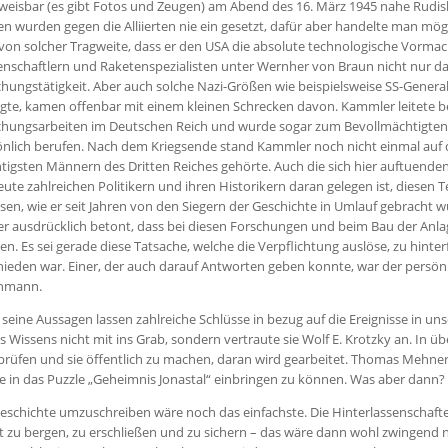
eisbar (es gibt Fotos und Zeugen) am Abend des 16. März 1945 nahe Rudisl
n wurden gegen die Alliierten nie ein gesetzt, dafür aber handelte man mög
von solcher Tragweite, dass er den USA die absolute technologische Vormac
nschaftlern und Raketenspezialisten unter Wernher von Braun nicht nur da
hungstätigkeit. Aber auch solche Nazi-Größen wie beispielsweise SS-Gener
gte, kamen offenbar mit einem kleinen Schrecken davon. Kammler leitete b
chungsarbeiten im Deutschen Reich und wurde sogar zum Bevollmächtigten d
nlich berufen. Nach dem Kriegsende stand Kammler noch nicht einmal auf de
tigsten Männern des Dritten Reiches gehörte. Auch die sich hier auftuen
eute zahlreichen Politikern und ihren Historikern daran gelegen ist, diesen 
sen, wie er seit Jahren von den Siegern der Geschichte in Umlauf gebrach
er ausdrücklich betont, dass bei diesen Forschungen und beim Bau der An
n. Es sei gerade diese Tatsache, welche die Verpflichtung auslöse, zu hint
ieden war. Einer, der auch darauf Antworten geben konnte, war der persön
hmann.
seine Aussagen lassen zahlreiche Schlüsse in bezug auf die Ereignisse in u
s Wissens nicht mit ins Grab, sondern vertraute sie Wolf E. Krotzky an. In übe
rüfen und sie öffentlich zu machen, daran wird gearbeitet. Thomas Mehner u
e in das Puzzle „Geheimnis Jonastal“ einbringen zu können. Was aber dann?
eschichte umzuschreiben wäre noch das einfachste. Die Hinterlassenschaft
t zu bergen, zu erschließen und zu sichern – das wäre dann wohl zwingend