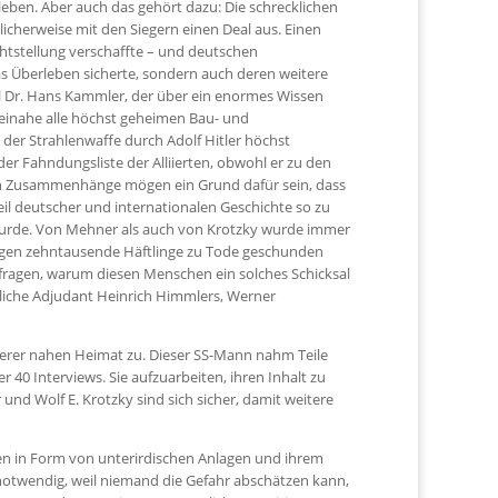
eben. Aber auch das gehört dazu: Die schrecklichen
licherweise mit den Siegern einen Deal aus. Einen
htstellung verschaffte – und deutschen
s Überleben sicherte, sondern auch deren weitere
al Dr. Hans Kammler, der über ein enormes Wissen
einahe alle höchst geheimen Bau- und
er Strahlenwaffe durch Adolf Hitler höchst
r Fahndungsliste der Alliierten, obwohl er zu den
den Zusammenhänge mögen ein Grund dafür sein, dass
Teil deutscher und internationalen Geschichte so zu
t wurde. Von Mehner als auch von Krotzky wurde immer
lagen zehntausende Häftlinge zu Tode geschunden
erfragen, warum diesen Menschen ein solches Schicksal
liche Adjudant Heinrich Himmlers, Werner
nserer nahen Heimat zu. Dieser SS-Mann nahm Teile
r 40 Interviews. Sie aufzuarbeiten, ihren Inhalt zu
nd Wolf E. Krotzky sind sich sicher, damit weitere
en in Form von unterirdischen Anlagen und ihrem
 notwendig, weil niemand die Gefahr abschätzen kann,