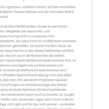
ast-& Logierhaus „Goldene Henne“ auf dem Arnstädter
 Publizist Thomas Mehner und der Historiker Wolf E.
astal.
ter großem Beifall endete, da war es wie immer –
in. Mitglieder der Geschichts- und
iesen Vortrag nicht zu verpassen, ihre
ssierte, der keine Karte im Vorfeld mehr erwerben
lätzchen geschaffen. Sie hatten insofern Glück, da
ten Haus machte es den beiden Referenten sichtlich
e, die sich durch die Recherchen der beiden
d sich Deutschlands Waffenschmiede Nummer Eins. So
n ebenso zurückgeht wie auf Dokumente und
wird. Arnstadt als Waffenschmiede Nummer eins?
offiziellen Geschichtsschreibung nicht eine Zeile?
ht, dass man ihm wie einem Propheten Glauben
ie Forschungen zur Hochtechnologie des Dritten
Dreieck Arnstadt-Wechmar-Ohrdruf stattfanden.
ie Indizienkette kaum noch zu brechen ist. Da gibt
 A-Waffe, nein, da wurden sogar sechs Atom-U-Boote
l gar nicht gibt und für das nicht einmal – zumindest