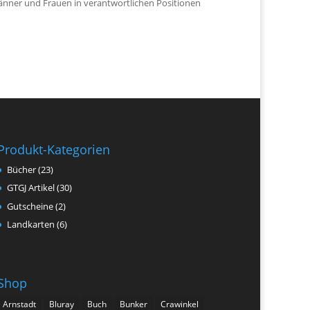
nner und Frauen in verantwortlichen Positionen
Produkt-Kategorien
Bücher
(23)
GTGJ Artikel
(30)
Gutscheine
(2)
Landkarten
(6)
Shop
Arnstadt
Bluray
Buch
Bunker
Crawinkel