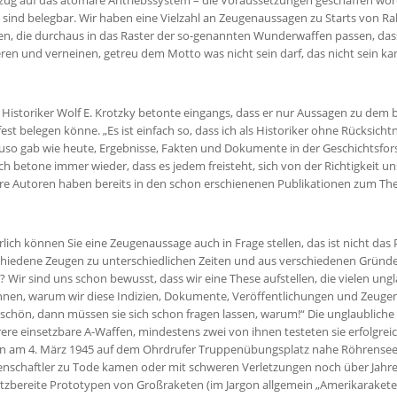
zug auf das atomare Antriebssystem – die Voraussetzungen geschaffen word
 sind belegbar. Wir haben eine Vielzahl an Zeugenaussagen zu Starts von 
n, die durchaus in das Raster der so-genannten Wunderwaffen passen, dass
ren und verneinen, getreu dem Motto was nicht sein darf, das nicht sein ka
Historiker Wolf E. Krotzky betonte eingangs, dass er nur Aussagen zu dem 
fest belegen könne. „Es ist einfach so, dass ich als Historiker ohne Rücksich
uso gab wie heute, Ergebnisse, Fakten und Dokumente in der Geschichtsf
 Ich betone immer wieder, dass es jedem freisteht, sich von der Richtigke
re Autoren haben bereits in den schon erschienenen Publikationen zum Th
lich können Sie eine Zeugenaussage auch in Frage stellen, das ist nicht das
chiedene Zeugen zu unterschiedlichen Zeiten und aus verschiedenen Gründe
 Wir sind uns schon bewusst, dass wir eine These aufstellen, die vielen un
nnen, warum wir diese Indizien, Dokumente, Veröffentlichungen und Zeugen
 schön, dann müssen sie sich schon fragen lassen, warum!“ Die unglaublich
re einsetzbare A-Waffen, mindestens zwei von ihnen testeten sie erfolgrei
n am 4. März 1945 auf dem Ohrdrufer Truppenübungsplatz nahe Röhrensee, w
enschaftler zu Tode kamen oder mit schweren Verletzungen noch über Jah
tzbereite Prototypen von Großraketen (im Jargon allgemein „Amerikarakete