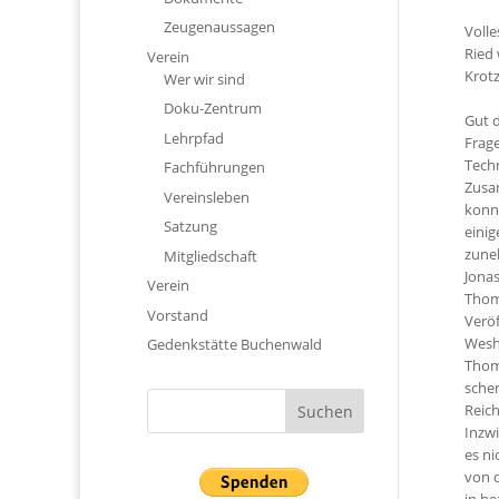
Zeugenaussagen
Volle
Ried 
Verein
Krot
Wer wir sind
Doku-Zentrum
Gut d
Lehrpfad
Frage
Techn
Fachführungen
Zusa
Vereinsleben
konnt
Satzung
einig
zuneh
Mitgliedschaft
Jona
Verein
Thom
Vorstand
Veröf
Wesha
Gedenkstätte Buchenwald
Thom
schen
Reich
Inzwi
es ni
von d