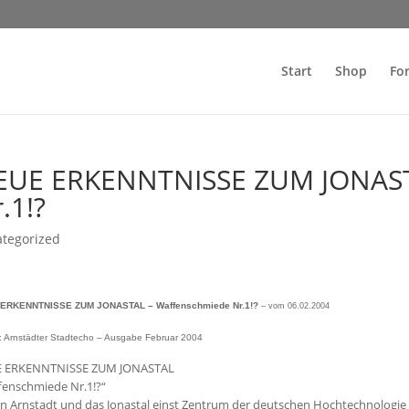
Start
Shop
Fo
EUE ERKENNTNISSE ZUM JONAST
.1!?
tegorized
ERKENNTNISSE ZUM JONASTAL – Waffenschmiede Nr.1!?
– vom 06.02.2004
: Arnstädter Stadtecho – Ausgabe Februar 2004
 ERKENNTNISSE ZUM JONASTAL
fenschmiede Nr.1!?“
n Arnstadt und das Jonastal einst Zentrum der deutschen Hochtechnologie