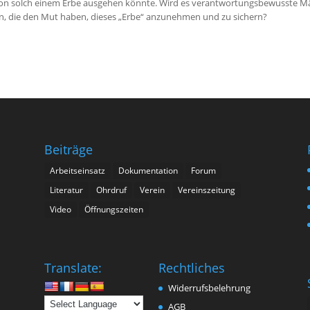
von solch einem Erbe ausgehen könnte. Wird es verantwortungsbewusste Mä
n, die den Mut haben, dieses „Erbe“ anzunehmen und zu sichern?
Beiträge
Arbeitseinsatz
Dokumentation
Forum
Literatur
Ohrdruf
Verein
Vereinszeitung
n
Video
Öffnungszeiten
Translate:
Rechtliches
Widerrufsbelehrung
AGB