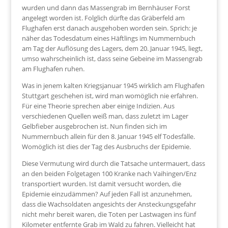
wurden und dann das Massengrab im Bernhäuser Forst
angelegt worden ist. Folglich dürfte das Gräberfeld am
Flughafen erst danach ausgehoben worden sein. Sprich: je
näher das Todesdatum eines Häftlings im Nummernbuch
am Tag der Auflösung des Lagers, dem 20. Januar 1945, liegt,
umso wahrscheinlich ist, dass seine Gebeine im Massengrab
am Flughafen ruhen.
Was in jenem kalten Kriegsjanuar 1945 wirklich am Flughafen
Stuttgart geschehen ist, wird man womöglich nie erfahren.
Für eine Theorie sprechen aber einige Indizien. Aus
verschiedenen Quellen weiß man, dass zuletzt im Lager
Gelbfieber ausgebrochen ist. Nun finden sich im
Nummernbuch allein für den 8. Januar 1945 elf Todesfälle.
Womöglich ist dies der Tag des Ausbruchs der Epidemie.
Diese Vermutung wird durch die Tatsache untermauert, dass
an den beiden Folgetagen 100 Kranke nach Vaihingen/Enz
transportiert wurden. Ist damit versucht worden, die
Epidemie einzudämmen? Auf jeden Fall ist anzunehmen,
dass die Wachsoldaten angesichts der Ansteckungsgefahr
nicht mehr bereit waren, die Toten per Lastwagen ins fünf
Kilometer entfernte Grab im Wald zu fahren. Vielleicht hat