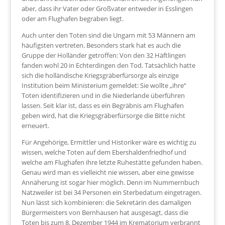
aber, dass ihr Vater oder Großvater entweder in Esslingen
oder am Flughafen begraben liegt.
Auch unter den Toten sind die Ungarn mit 53 Männern am
häufigsten vertreten. Besonders stark hat es auch die
Gruppe der Holländer getroffen: Von den 32 Häftlingen
fanden wohl 20 in Echterdingen den Tod. Tatsächlich hatte
sich die holländische Kriegsgräberfürsorge als einzige
Institution beim Ministerium gemeldet: Sie wollte „ihre“
Toten identifizieren und in die Niederlande überführen
lassen. Seit klar ist, dass es ein Begräbnis am Flughafen
geben wird, hat die Kriegsgräberfürsorge die Bitte nicht
erneuert.
Für Angehörige, Ermittler und Historiker wäre es wichtig zu
wissen, welche Toten auf dem Ebershaldenfriedhof und
welche am Flughafen ihre letzte Ruhestätte gefunden haben.
Genau wird man es vielleicht nie wissen, aber eine gewisse
Annäherung ist sogar hier möglich. Denn im Nummernbuch
Natzweiler ist bei 34 Personen ein Sterbedatum eingetragen.
Nun lässt sich kombinieren: die Sekretärin des damaligen
Bürgermeisters von Bernhausen hat ausgesagt, dass die
Toten bis zum 8. Dezember 1944 im Krematorium verbrannt