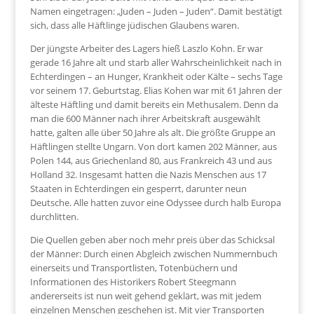
Namen eingetragen: „Juden – Juden – Juden“. Damit bestätigt
sich, dass alle Häftlinge jüdischen Glaubens waren.
Der jüngste Arbeiter des Lagers hieß Laszlo Kohn. Er war
gerade 16 Jahre alt und starb aller Wahrscheinlichkeit nach in
Echterdingen – an Hunger, Krankheit oder Kälte – sechs Tage
vor seinem 17. Geburtstag. Elias Kohen war mit 61 Jahren der
älteste Häftling und damit bereits ein Methusalem. Denn da
man die 600 Männer nach ihrer Arbeitskraft ausgewählt
hatte, galten alle über 50 Jahre als alt. Die größte Gruppe an
Häftlingen stellte Ungarn. Von dort kamen 202 Männer, aus
Polen 144, aus Griechenland 80, aus Frankreich 43 und aus
Holland 32. Insgesamt hatten die Nazis Menschen aus 17
Staaten in Echterdingen ein
gesperrt, darunter neun
Deutsche. Alle hatten zuvor eine Odyssee durch halb Europa
durchlitten.
Die Quellen geben aber noch mehr preis über das Schicksal
der Männer: Durch einen Abgleich zwischen Nummernbuch
einerseits und Transportlisten, Totenbüchern und
Informationen des Historikers Robert Steegmann
andererseits ist nun weit gehend geklärt, was mit jedem
einzelnen Menschen geschehen ist. Mit vier Transporten