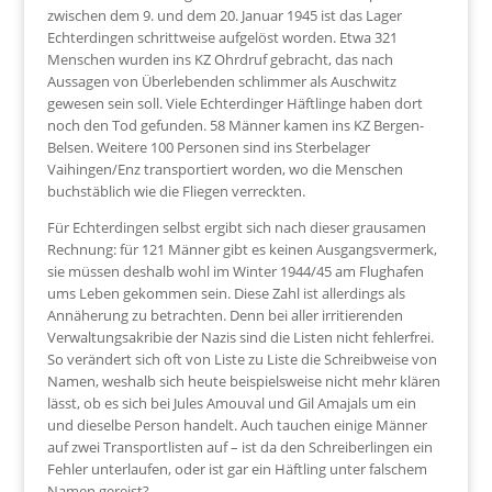
zwischen dem 9. und dem 20. Januar 1945 ist das Lager
Echterdingen schrittweise aufgelöst worden. Etwa 321
Menschen wurden ins KZ Ohrdruf gebracht, das nach
Aussagen von Überlebenden schlimmer als Auschwitz
gewesen sein soll. Viele Echterdinger Häftlinge haben dort
noch den Tod gefunden. 58 Männer kamen ins KZ Bergen-
Belsen. Weitere 100 Personen sind ins Sterbelager
Vaihingen/Enz transportiert worden, wo die Menschen
buchstäblich wie die Fliegen verreckten.
Für Echterdingen selbst ergibt sich nach dieser grausamen
Rechnung: für 121 Männer gibt es keinen Ausgangsvermerk,
sie müssen deshalb wohl im Winter 1944/45 am Flughafen
ums Leben gekommen sein. Diese Zahl ist allerdings als
Annäherung zu betrachten. Denn bei aller irritierenden
Verwaltungsakribie der Nazis sind die Listen nicht fehlerfrei.
So verändert sich oft von Liste zu Liste die Schreibweise von
Namen, weshalb sich heute beispielsweise nicht mehr klären
lässt, ob es sich bei Jules Amouval und Gil Amajals um ein
und dieselbe Person handelt. Auch tauchen einige Männer
auf zwei Transportlisten auf – ist da den Schreiberlingen ein
Fehler unterlaufen, oder ist gar ein Häftling unter falschem
Namen gereist?