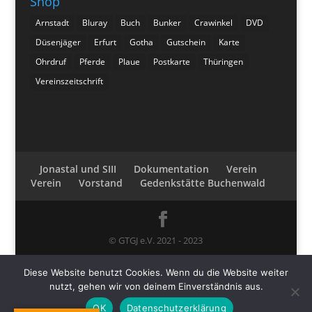
Shop
Arnstadt
Bluray
Buch
Bunker
Crawinkel
DVD
Düsenjäger
Erfurt
Gotha
Gutschein
Karte
Ohrdruf
Pferde
Plaue
Postkarte
Thüringen
Vereinszeitschrift
Jonastal und SIII
Dokumentation
Verein
Verein
Vorstand
Gedenkstätte Buchenwald
© GTGJ e.V. 2021 - 2023
Diese Website benutzt Cookies. Wenn du die Website weiter
nutzt, gehen wir von deinem Einverständnis aus.
OK
Datenschutzerklärung