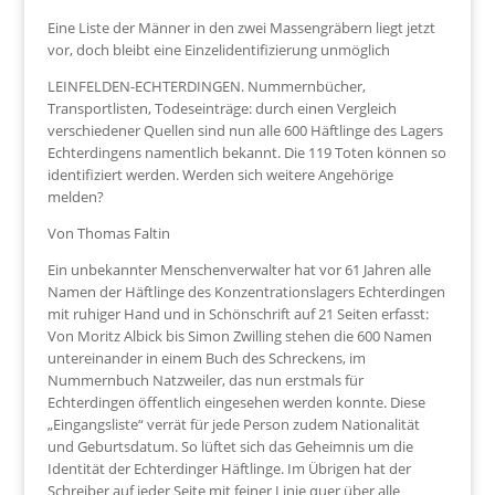
Eine Liste der Männer in den zwei Massengräbern liegt jetzt
vor, doch bleibt eine Einzelidentifizierung unmöglich
LEINFELDEN-ECHTERDINGEN. Nummernbücher,
Transportlisten, Todeseinträge: durch einen Vergleich
verschiedener Quellen sind nun alle 600 Häftlinge des Lagers
Echterdingens namentlich bekannt. Die 119 Toten können so
identifiziert werden. Werden sich weitere Angehörige
melden?
Von Thomas Faltin
Ein unbekannter Menschenverwalter hat vor 61 Jahren alle
Namen der Häftlinge des Konzentrationslagers Echterdingen
mit ruhiger Hand und in Schönschrift auf 21 Seiten erfasst:
Von Moritz Albick bis Simon Zwilling stehen die 600 Namen
untereinander in einem Buch des Schreckens, im
Nummernbuch Natzweiler, das nun erstmals für
Echterdingen öffentlich eingesehen werden konnte. Diese
„Eingangsliste“ verrät für jede Person zudem Nationalität
und Geburtsdatum. So lüftet sich das Geheimnis um die
Identität der Echterdinger Häftlinge. Im Übrigen hat der
Schreiber auf jeder Seite mit feiner Linie quer über alle