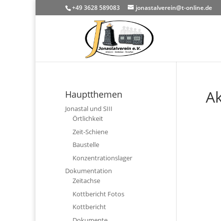
+49 3628 589083
jonastalverein@t-online.de
Ak
Hauptthemen
Jonastal und SIII
Örtlichkeit
Zeit-Schiene
Baustelle
Konzentrationslager
Dokumentation
Zeitachse
Kottbericht Fotos
Kottbericht
Dokumente