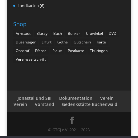
Landkarten
(6)
Shop
Arnstadt
Bluray
Buch
Bunker
Crawinkel
DVD
Düsenjäger
Erfurt
Gotha
Gutschein
Karte
Ohrdruf
Pferde
Plaue
Postkarte
Thüringen
Vereinszeitschrift
Jonastal und SIII
Dokumentation
Verein
Verein
Vorstand
Gedenkstätte Buchenwald
© GTGJ e.V. 2021 - 2023