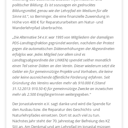
politischer Bildung. Es ist sozusagen ein gedrucktes
Bildungsmittel, genau wie der Lehrpfad ein Medium für alle
Sinne ist.“
, so Berninger, die eine finanzielle Zuwendung in
Höhe von 400 € für Reparaturarbeiten am Natur- und
Wanderlehrpfad überbrachte.
„Die Alternative 54 e.V. war 1995 von Mitgliedern der damaligen
PDS-Landtagsfraktion gegründet worden, nachdem der Protest
gegen die automatischen Diätenerhöhungen der Abgeordneten
erfolglos war. Jedes Mitglied (vor allem sind es
Landtagsabgeordnete der LINKEN) spendet seither monatlich
einen Teil seiner Diäten an den Verein. Dieser wiederum setzt die
Gelder ein für gemeinnützige Projekte und Vorhaben, die keine
oder keine ausreichende öffentliche Förderung erfahren. Seit
Gründung des Vereins wurden mehr als 910.000 € (Stand
31.12.2013: 910.50 €) für gemeinnützige Zwecke an inzwischen
mehr als 2.500 EmpfängerInnen weitergegeben.“
Der Jonastalverein e.V. sagt danke und wird die Spende für
den Ausbau bzw. die Reparatur des Geschichts- und
Naturlehrpfades einsetzen. Dort ist auch viel zu tun.
Nächstes Jahr steht der 70. Jahrestag der Befreiung des KZ
SIII an. Am Denkmal und am Lehrpfad im Jonastal müssen