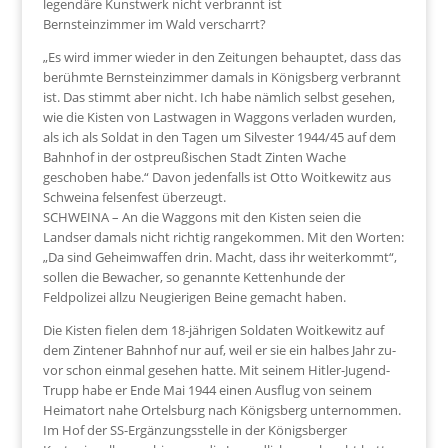
legendäre Kunstwerk nicht verbrannt ist
Bernsteinzimmer im Wald verscharrt?
„Es wird immer wieder in den Zeitungen behauptet, dass das
berühmte Bernsteinzimmer damals in Königsberg verbrannt
ist. Das stimmt aber nicht. Ich habe nämlich selbst gesehen,
wie die Kisten von Lastwagen in Waggons verladen wurden,
als ich als Soldat in den Tagen um Silvester 1944/45 auf dem
Bahnhof in der ostpreußischen Stadt Zinten Wache
geschoben habe.“ Davon jedenfalls ist Otto Woitkewitz aus
Schweina felsenfest überzeugt.
SCHWEINA – An die Waggons mit den Kisten seien die
Landser damals nicht richtig rangekommen. Mit den Worten:
„Da sind Geheimwaffen drin. Macht, dass ihr weiterkommt“,
sollen die Bewacher, so genannte Kettenhunde der
Feldpolizei allzu Neugierigen Beine gemacht haben.
Die Kisten fielen dem 18-jährigen Soldaten Woitkewitz auf
dem Zintener Bahnhof nur auf, weil er sie ein halbes Jahr zu-
vor schon einmal gesehen hatte. Mit seinem Hitler-Jugend-
Trupp habe er Ende Mai 1944 einen Ausflug von seinem
Heimatort nahe Ortelsburg nach Königsberg unternommen.
Im Hof der SS-Ergänzungsstelle in der Königsberger