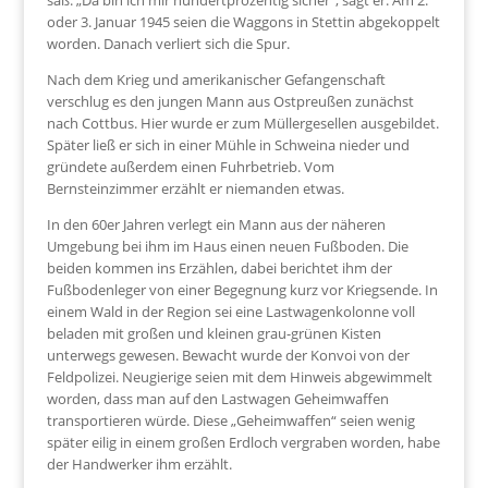
saß. „Da bin ich mir hundertprozentig sicher“, sagt er. Am 2.
oder 3. Januar 1945 seien die Waggons in Stettin abgekoppelt
worden. Danach verliert sich die Spur.
Nach dem Krieg und amerikanischer Gefangenschaft
verschlug es den jungen Mann aus Ostpreußen zunächst
nach Cottbus. Hier wurde er zum Müllergesellen ausgebildet.
Später ließ er sich in einer Mühle in Schweina nieder und
gründete außerdem einen Fuhrbetrieb. Vom
Bernsteinzimmer erzählt er niemanden etwas.
In den 60er Jahren verlegt ein Mann aus der näheren
Umgebung bei ihm im Haus einen neuen Fußboden. Die
beiden kommen ins Erzählen, dabei berichtet ihm der
Fußbodenleger von einer Begegnung kurz vor Kriegsende. In
einem Wald in der Region sei eine Lastwagenkolonne voll
beladen mit großen und kleinen grau-grünen Kisten
unterwegs gewesen. Bewacht wurde der Konvoi von der
Feldpolizei. Neugierige seien mit dem Hinweis abgewimmelt
worden, dass man auf den Lastwagen Geheimwaffen
transportieren würde. Diese „Geheimwaffen“ seien wenig
später eilig in einem großen Erdloch vergraben worden, habe
der Handwerker ihm erzählt.