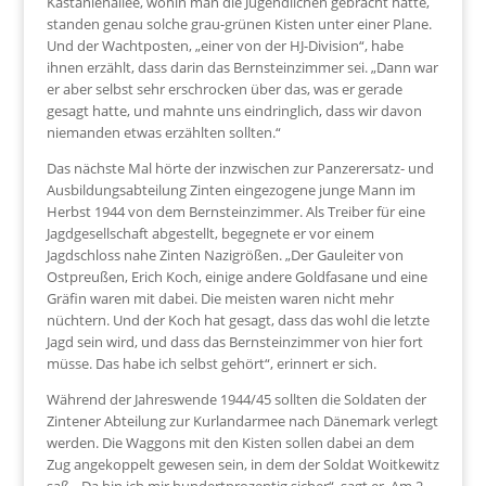
Kastanienallee, wohin man die Jugendlichen gebracht hatte,
standen genau solche grau-grünen Kisten unter einer Plane.
Und der Wachtposten, „einer von der HJ-Division“, habe
ihnen erzählt, dass darin das Bernsteinzimmer sei. „Dann war
er aber selbst sehr erschrocken über das, was er gerade
gesagt hatte, und mahnte uns eindringlich, dass wir davon
niemanden etwas erzählten sollten.“
Das nächste Mal hörte der inzwischen zur Panzerersatz- und
Ausbildungsabteilung Zinten eingezogene junge Mann im
Herbst 1944 von dem Bernsteinzimmer. Als Treiber für eine
Jagdgesellschaft abgestellt, begegnete er vor einem
Jagdschloss nahe Zinten Nazigrößen. „Der Gauleiter von
Ostpreußen, Erich Koch, einige andere Goldfasane und eine
Gräfin waren mit dabei. Die meisten waren nicht mehr
nüchtern. Und der Koch hat gesagt, dass das wohl die letzte
Jagd sein wird, und dass das Bernsteinzimmer von hier fort
müsse. Das habe ich selbst gehört“, erinnert er sich.
Während der Jahreswende 1944/45 sollten die Soldaten der
Zintener Abteilung zur Kurlandarmee nach Dänemark verlegt
werden. Die Waggons mit den Kisten sollen dabei an dem
Zug angekoppelt gewesen sein, in dem der Soldat Woitkewitz