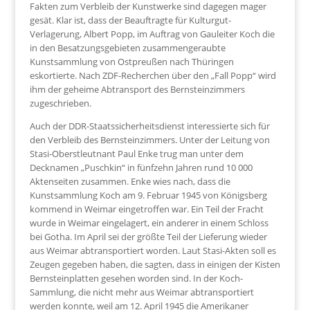
Fakten zum Verbleib der Kunstwerke sind dagegen mager
gesät. Klar ist, dass der Beauftragte für Kulturgut-
Verlagerung, Albert Popp, im Auftrag von Gauleiter Koch die
in den Besatzungsgebieten zusammengeraubte
Kunstsammlung von Ostpreußen nach Thüringen
eskortierte. Nach ZDF-Recherchen über den „Fall Popp“ wird
ihm der geheime Abtransport des Bernsteinzimmers
zugeschrieben.
Auch der DDR-Staatssicherheitsdienst interessierte sich für
den Verbleib des Bernsteinzimmers. Unter der Leitung von
Stasi-Oberstleutnant Paul Enke trug man unter dem
Decknamen „Puschkin“ in fünfzehn Jahren rund 10 000
Aktenseiten zusammen. Enke wies nach, dass die
Kunstsammlung Koch am 9. Februar 1945 von Königsberg
kommend in Weimar eingetroffen war. Ein Teil der Fracht
wurde in Weimar eingelagert, ein anderer in einem Schloss
bei Gotha. Im April sei der größte Teil der Lieferung wieder
aus Weimar abtransportiert worden. Laut Stasi-Akten soll es
Zeugen gegeben haben, die sagten, dass in einigen der Kisten
Bernsteinplatten gesehen worden sind. In der Koch-
Sammlung, die nicht mehr aus Weimar abtransportiert
werden konnte, weil am 12. April 1945 die Amerikaner