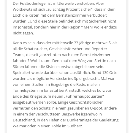
Der Fußbodenleger ist mittlerweile verstorben. Aber
Woitkewitz ist sich „zu achtzig Prozent sicher“, dass in dem
Loch die Kisten mit dem Bernsteinzimmer verbuddelt
wurden. „Und diese Stelle befindet sich mit Sicherheit nicht
im Jonastal, sondern hier in der Region!“ Mehr wolle er dazu
nicht sagen.
Kann es sein, dass der mittlerweile 77-Jährige mehr weiß, als
all die Schatzsucher, Geschichtsforscher und Reporter-
Teams, die seit Jahrzehnten nach dem Bernsteinzimmer
fahnden? Wohl kaum. Denn auf dem Weg von Stettin nach
Süden können die Kisten sonstwo abgeblieben sein.
Spekuliert wurde darüber schon ausführlich. Rund 130 Orte
wurden als mögliche Verstecke ins Spiel gebracht. Mal war
von einem Stollen im Erzgebirge die Rede, mal ein
Tunnelsystem im Jonastal bei Arnstadt, welches kurz vor
Ende des Krieges zum neuen „Führerhauptquartier“
ausgebaut werden sollte. Einige Geschichtsforscher
vermuten den Schatz in einem gesunkenen U-Boot, andere
in einem der verschütteten Bergwerke irgendwo in
Deutschland, in den Tiefen der Bunkeranlage der Gauleitung
Weimar oder in einer Höhle im Südharz.