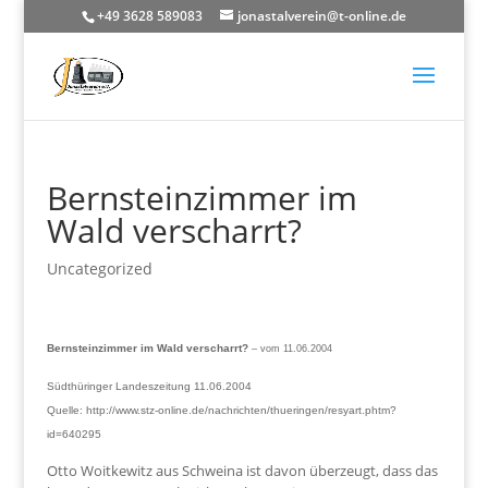
+49 3628 589083
jonastalverein@t-online.de
Bernsteinzimmer im
Wald verscharrt?
Uncategorized
Bernsteinzimmer im Wald verscharrt?
– vom 11.06.2004
Südthüringer Landeszeitung 11.06.2004
Quelle: http://www.stz-online.de/nachrichten/thueringen/resyart.phtm?
id=640295
Otto Woitkewitz aus Schweina ist davon überzeugt, dass das