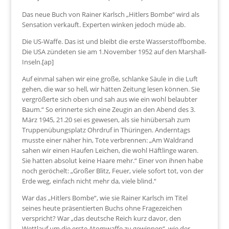
Das neue Buch von Rainer Karlsch „Hitlers Bombe“ wird als
Sensation verkauft. Experten winken jedoch müde ab.
Die US-Waffe. Das ist und bleibt die erste Wasserstoffbombe.
Die USA zündeten sie am 1.November 1952 auf den Marshall-
Inseln.[ap]
Auf einmal sahen wir eine große, schlanke Säule in die Luft
gehen, die war so hell, wir hätten Zeitung lesen können. Sie
vergrößerte sich oben und sah aus wie ein wohl belaubter
Baum.“ So erinnerte sich eine Zeugin an den Abend des 3.
März 1945, 21.20 sei es gewesen, als sie hinübersah zum
Truppenübungsplatz Ohrdruf in Thüringen. Anderntags
musste einer näher hin, Tote verbrennen: „Am Waldrand
sahen wir einen Haufen Leichen, die wohl Häftlinge waren.
Sie hatten absolut keine Haare mehr.“ Einer von ihnen habe
noch geröchelt: „Großer Blitz, Feuer, viele sofort tot, von der
Erde weg, einfach nicht mehr da, viele blind.“
War das „Hitlers Bombe“, wie sie Rainer Karlsch im Titel
seines heute präsentierten Buchs ohne Fragezeichen
verspricht? War „das deutsche Reich kurz davor, den
Wettlauf um die erste Atomwaffe zu gewinnen“, wie der