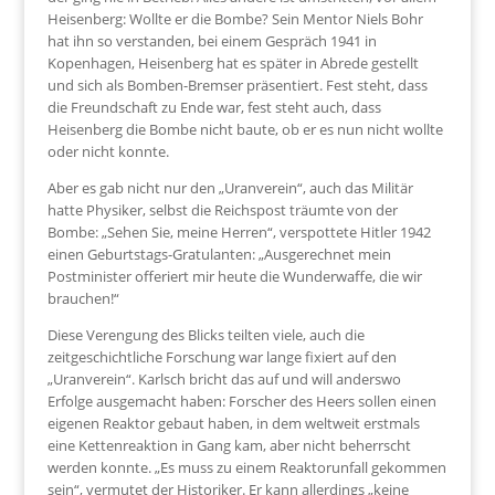
Heisenberg: Wollte er die Bombe? Sein Mentor Niels Bohr
hat ihn so verstanden, bei einem Gespräch 1941 in
Kopenhagen, Heisenberg hat es später in Abrede gestellt
und sich als Bomben-Bremser präsentiert. Fest steht, dass
die Freundschaft zu Ende war, fest steht auch, dass
Heisenberg die Bombe nicht baute, ob er es nun nicht wollte
oder nicht konnte.
Aber es gab nicht nur den „Uranverein“, auch das Militär
hatte Physiker, selbst die Reichspost träumte von der
Bombe: „Sehen Sie, meine Herren“, verspottete Hitler 1942
einen Geburtstags-Gratulanten: „Ausgerechnet mein
Postminister offeriert mir heute die Wunderwaffe, die wir
brauchen!“
Diese Verengung des Blicks teilten viele, auch die
zeitgeschichtliche Forschung war lange fixiert auf den
„Uranverein“. Karlsch bricht das auf und will anderswo
Erfolge ausgemacht haben: Forscher des Heers sollen einen
eigenen Reaktor gebaut haben, in dem weltweit erstmals
eine Kettenreaktion in Gang kam, aber nicht beherrscht
werden konnte. „Es muss zu einem Reaktorunfall gekommen
sein“, vermutet der Historiker. Er kann allerdings „keine