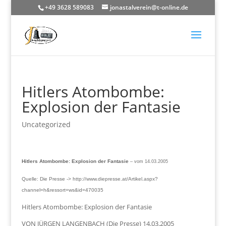
+49 3628 589083
jonastalverein@t-online.de
Hitlers Atombombe:
Explosion der Fantasie
Uncategorized
Hitlers Atombombe: Explosion der Fantasie
– vom 14.03.2005
Quelle: Die Presse -> http://www.diepresse.at/Artikel.aspx?
channel=h&ressort=ws&id=470035
Hitlers Atombombe: Explosion der Fantasie
VON JÜRGEN LANGENBACH (Die Presse) 14.03.2005