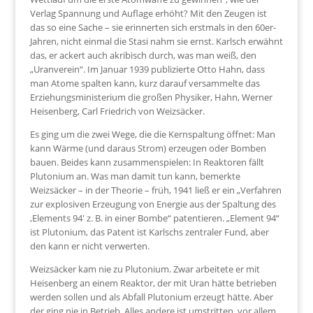
Verlag Spannung und Auflage erhöht? Mit den Zeugen ist
das so eine Sache – sie erinnerten sich erstmals in den 60er-
Jahren, nicht einmal die Stasi nahm sie ernst. Karlsch erwähnt
das, er ackert auch akribisch durch, was man weiß, den
„Uranverein“. Im Januar 1939 publizierte Otto Hahn, dass
man Atome spalten kann, kurz darauf versammelte das
Erziehungsministerium die großen Physiker, Hahn, Werner
Heisenberg, Carl Friedrich von Weizsäcker.
Es ging um die zwei Wege, die die Kernspaltung öffnet: Man
kann Wärme (und daraus Strom) erzeugen oder Bomben
bauen. Beides kann zusammenspielen: In Reaktoren fällt
Plutonium an. Was man damit tun kann, bemerkte
Weizsäcker – in der Theorie – früh, 1941 ließ er ein „Verfahren
zur explosiven Erzeugung von Energie aus der Spaltung des
,Elements 94′ z. B. in einer Bombe“ patentieren. „Element 94“
ist Plutonium, das Patent ist Karlschs zentraler Fund, aber
den kann er nicht verwerten.
Weizsäcker kam nie zu Plutonium. Zwar arbeitete er mit
Heisenberg an einem Reaktor, der mit Uran hätte betrieben
werden sollen und als Abfall Plutonium erzeugt hätte. Aber
der ging nie in Betrieb. Alles andere ist umstritten, vor allem