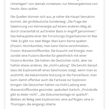
Unterlagen“ von damals vorweisen, nur Messergebnisse von
heute, dazu später.
Die Quellen dünnen sich aus, je näher die Haupt-Sensation
kommt, der großdeutsche Sonderweg: „Die Frage der
Gewinnung von Kernenergie auf einem anderen Weg als
durch Uranzerfall ist auf breiter Basis in Angriff genommen.“
Das behauptete einer der Forschungs-Organisatoren im Mai
1944. Es gibt nur zwei Wege: Man kann Kerne spalten
(Fission, Atombombe), man kann Kerne verschmelzen,
Fusion: Wasserstoffbombe. Die braucht viel Energie, man
zündet eine Fusions-Bombe für gewöhnlich mit einer
Fissions-Bombe. Die hatten die Deutschen nicht, aber sie
hatten etwas anderes, die „Hohl-Ladung“. Die beruht darauf,
dass die Explosivkraft eines Geschosses steigt, wenn man es
aushöhlt, die bekannteste Nutzung ist die Panzerfaust, man
kann damit offenbar auch die Fantasie zur Explosion
bringen: Die Deutschen hätten via Hohl-Ladung eine
Wasserstoffbombe gezündet, spekuliert Karlsch, „Protokolle
gibt es leider nicht“, „die Dokumentenlage ist spärlich“.
Bleiben als Beleg zwei Explosionen, eine auf Rügen, eine in
Thüringen, die eingangs zitierte.