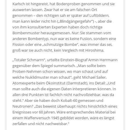
Karlsch ist hingereist, hat Bodenproben genommen und sie
auswerten lassen. Zwar hat er sie am falschen Ort
genommen – den richtigen sah er später auf Luftbildern,
man kann leider nicht hin („Blindgängergefahr“) -, aber die
von ihm konsultierten Experten haben doch richtige
Bombenmuster herausgemessen. Nur: Sie stammen vom
anderen Bombentyp, nun war es keine Fusion, sondern eine
Fission oder eine „schmutzige Bombe“, was immer das sei,
groß war sie auch nicht, kein Vergleich mit Hiroshima.
„Totaler Schmarrn“, urteilte Einstein-Biograf Armin Herrmann
gegenüber dem Spiegel summarisch. „Man sollte beim
Proben-Nehmen schon wissen, wo man schaut und auf
welche Nuklidmuster man schaut“, geht Michael Sailer,
Atomexperte beim Ökoinstitut (Darmstadt), ins Detail: „Und
man sollte auch die eigenen Daten interpretieren können. In
allen drei Punkten ist fachlich nicht nachvollziehbar, was da
steht.“ Aber sie haben doch Kobalt-60 gemessen und
Neutronen? „Das beweist überhaupt nichts hinsichtlich eines
Ereignisses vor 60 Jahren. Wäre entsprechendes Material bei
einem Waffenversuch 1945 gebildet worden, wäre es längst
zerfallen und nicht nachweisbar.“