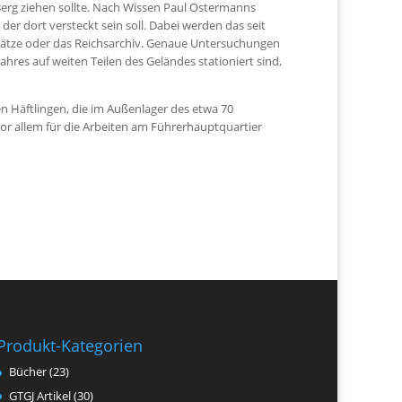
 Berg ziehen sollte. Nach Wissen Paul Ostermanns
der dort versteckt sein soll. Dabei werden das seit
ätze oder das Reichsarchiv. Genaue Untersuchungen
hres auf weiten Teilen des Geländes stationiert sind,
 Häftlingen, die im Außenlager des etwa 70
r allem für die Arbeiten am Führerhauptquartier
Produkt-Kategorien
Bücher
(23)
GTGJ Artikel
(30)