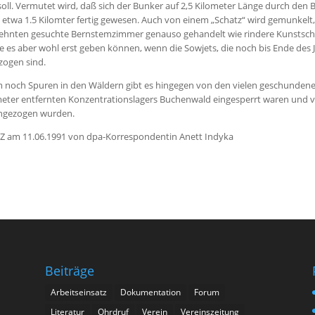
soll. Vermutet wird, daß sich der Bunker auf 2,5 Kilometer Länge durch den
 etwa 1.5 Kilomter fertig gewesen. Auch von einem „Schatz“ wird gemunkelt, 
zehnten gesuchte Bernstemzimmer genauso gehandelt wie rindere Kunstsch
 es aber wohl erst geben können, wenn die Sowjets, die noch bis Ende des Ja
zogen sind.
 noch Spuren in den Wäldern gibt es hingegen von den vielen geschundenen
eter entfernten Konzentrationslagers Buchenwald eingesperrt waren und vo
ngezogen wurden.
STZ am 11.06.1991 von dpa-Korrespondentin Anett Indyka
Beiträge
Arbeitseinsatz
Dokumentation
Forum
Literatur
Ohrdruf
Verein
Vereinszeitung