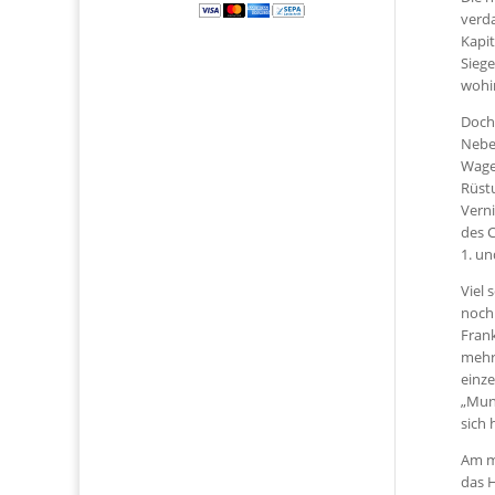
verd
Kapit
Siege
wohi
Doch
Nebe
Wagen
Rüstu
Verni
des C
1. und
Viel 
noch 
Frank
mehr 
einze
„Muna
sich 
Am me
das 