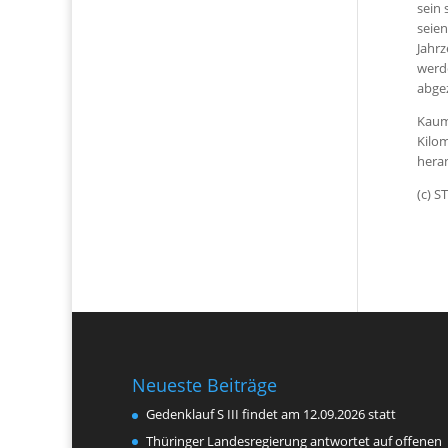
sein 
seien
Jahr
werde
abge
Kaum
Kilom
hera
(c) 
Neueste Beiträge
Gedenklauf S III findet am 12.09.2026 statt
Thüringer Landesregierung antwortet auf offenen