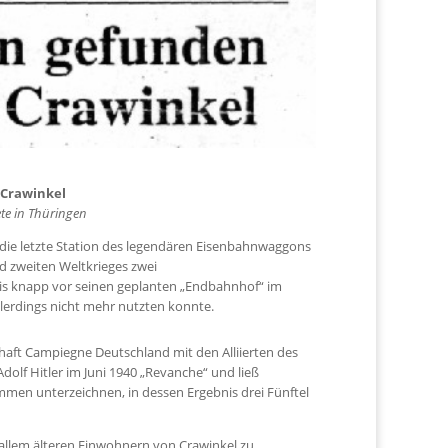
 Crawinkel
e in Thüringen
r die letzte Station des legendären Eisenbahnwaggons
 zweiten Weltkrieges zwei
is knapp vor seinen geplanten „Endbahnhof“ im
allerdings nicht mehr nutzten konnte.
aft Campiegne Deutschland mit den Alliierten des
dolf Hitler im Juni 1940 „Revanche“ und ließ
men unterzeichnen, in dessen Ergebnis drei Fünftel
 allem älteren Einwohnern von Crawinkel zu