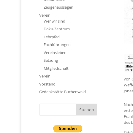
Zeugenaussagen
Verein
Wer wir sind
Doku-Zentrum
Lehrpfad
Fachführungen
Vereinsleben
Satzung
Mitgliedschaft
Verein
von 
Vorstand
Waff
Jonas
Gedenkstätte Buchenwald
Nachd
erste
Frank
des L
Die n