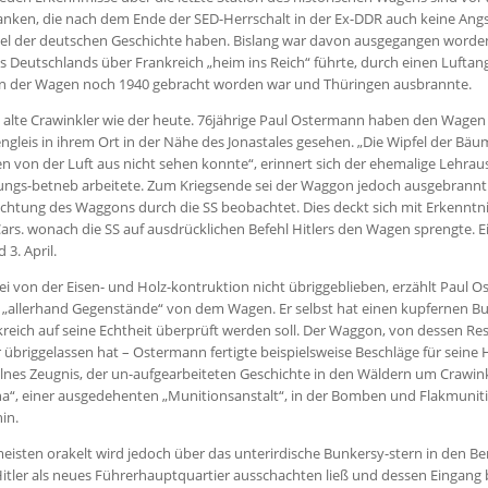
anken, die nach dem Ende der SED-Herrschalt in der Ex-DDR auch keine Ang
el der deutschen Geschichte haben. Bislang war davon ausgegangen worden,
s Deutschlands über Frankreich „heim ins Reich“ führte, durch einen Luftangr
n der Wagen noch 1940 gebracht worden war und Thüringen ausbrannte.
 alte Crawinkler wie der heute. 76jährige Paul Ostermann haben den Wagen
ngleis in ihrem Ort in der Nähe des Jonastales gesehen. „Die Wipfel der
 von der Luft aus nicht sehen konnte“, erinnert sich der ehemalige Lehrau
ngs-betneb arbeitete. Zum Kriegsende sei der Waggon jedoch ausgebrannt.
chtung des Waggons durch die SS beobachtet. Dies deckt sich mit Erkenntni
ars. wonach die SS auf ausdrücklichen Befehl Hitlers den Wagen sprengte. 
 3. April.
sei von der Eisen- und Holz-kontruktion nicht übriggeblieben, erzählt Pau
„allerhand Gegenstände“ von dem Wagen. Er selbst hat einen kupfernen Buc
reich auf seine Echtheit überprüft werden soll. Der Waggon, von dessen Res
übriggelassen hat – Ostermann fertigte beispielsweise Beschläge für seine H
lnes Zeugnis, der un-aufgearbeiteten Geschichte in den Wäldern um Crawin
“, einer ausgedehenten „Munitionsanstalt“, in der Bomben und Flakmunitio
hin.
isten orakelt wird jedoch über das unterirdische Bunkersy-stern in den Be
Hitler als neues Führerhauptquartier ausschachten ließ und dessen Eingan