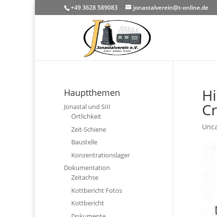
+49 3628 589083
jonastalverein@t-online.de
Hi
Hauptthemen
Cr
Jonastal und SIII
Örtlichkeit
Unca
Zeit-Schiene
Baustelle
Konzentrationslager
Dokumentation
Zeitachse
Kottbericht Fotos
Kottbericht
Dokumente