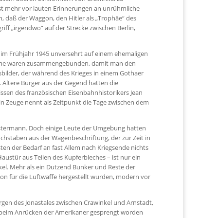
st mehr vor lauten Erinnerungen an unrühmliche
 daß der Waggon, den Hitler als „Trophäe“ des
iff „irgendwo“ auf der Strecke zwischen Berlin,
 im Frühjahr 1945 unversehrt auf einem ehemaligen
 Bäume waren zusammengebunden, damit man den
sbilder, der während des Krieges in einem Gothaer
 Ältere Bürger aus der Gegend hatten die
ssen des französischen Eisenbahnhistorikers Jean
Ein Zeuge nennt als Zeitpunkt die Tage zwischen dem
l Ostermann. Doch einige Leute der Umgebung hatten
hstaben aus der Wagenbeschriftung, der zur Zeit in
ten der Bedarf an fast Allem nach Kriegsende nichts
austür aus Teilen des Kupferbleches – ist nur ein
kel. Mehr als ein Dutzend Bunker und Reste der
n für die Luftwaffe hergestellt wurden, modern vor
rgen des Jonastales zwischen Crawinkel und Arnstadt,
g beim Anrücken der Amerikaner gesprengt worden