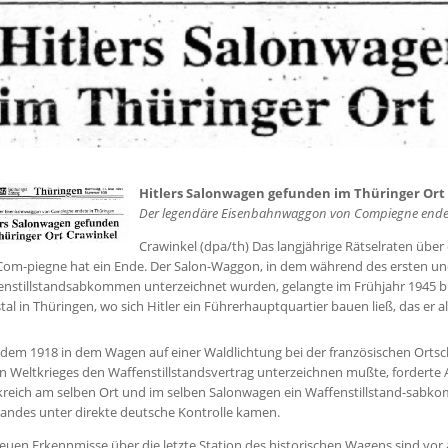
Hitlers Salonwagen gefunden im Thüringer Ort
Der legendäre Eisenbahnwaggon von Compiegne endet
Crawinkel (dpa/th) Das langjährige Rätselraten übe
Com-piegne hat ein Ende. Der Salon-Waggon, in dem während des ersten und
enstillstandsabkommen unterzeichnet wurden, gelangte im Frühjahr 1945 b
tal in Thüringen, wo sich Hitler ein Führerhauptquartier bauen ließ, das er 
em 1918 in dem Wagen auf einer Waldlichtung bei der französischen Ortsch
n Weltkrieges den Waffenstillstandsvertrag unterzeichnen mußte, forderte A
reich am selben Ort und im selben Salonwagen ein Waffenstillstand-sabkom
andes unter direkte deutsche Kontrolle kamen.
euen Erkennmisse über die letzte Station des historischen Wagens sind vor