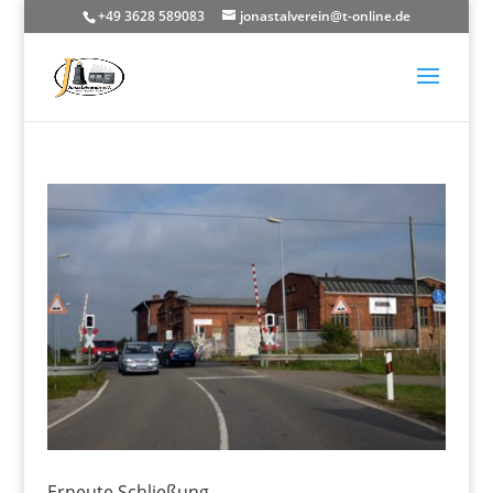
+49 3628 589083
jonastalverein@t-online.de
Erneute Schließung